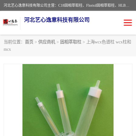
河北艺心逸意科技有限公司主营：C18固相萃取柱、Florisil固相萃取柱、HLB固相萃取柱、MCX固相萃取柱、QuEChERS、固相萃取空柱、针式过滤器 、固相萃取柱、黄曲霉毒素亲和柱。全国咨询热线：18630105913。河北艺心逸意科技有限公司接受来样定做，我们秉承着“顾客至上，锐意进取”的经营理念，坚持客户至上的原则为广大客户提供优质的服务，欢迎广大客户惠顾！免费咨询！
河北艺心逸意科技有限公司
当前位置：
首页
>
供应商机
>
固相萃取柱
> 上海wcx色谱柱 wcx柱和
mcx
固相萃取柱
固相萃取专用柱
离子色谱预处理柱
免疫亲和柱
QuEChERS
SPE填料
ELISA试剂盒
过滤器/滤膜
多功能净化柱
SPE配件
萃取装置
96孔板