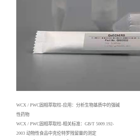
WCX / PWC固相萃取柱-应用：分析生物基质中的强碱
性药物
WCX / PWC固相萃取柱-相关标准：GB/T 5009.192-
2003 动物性⻝品中克伦特罗残留量的测定