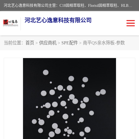
河北艺心逸意科技有限公司主营：C18固相萃取柱、Florisil固相萃取柱、HLB固相萃取柱、MCX固相萃取柱、QuEChERS、固相萃取空柱、针式过滤器 、固相萃取柱、黄曲霉毒素亲和柱。全国咨询热线：18630105913。河北艺心逸意科技有限公司接受来样定做，我们秉承着“顾客至上，锐意进取”的经营理念，坚持客户至上的原则为广大客户提供优质的服务，欢迎广大客户惠顾！免费咨询！
河北艺心逸意科技有限公司
当前位置：
首页
>
供应商机
>
SPE配件
> 南平QS亲水筛板-参数
固相萃取柱
固相萃取专用柱
离子色谱预处理柱
免疫亲和柱
QuEChERS
SPE填料
ELISA试剂盒
过滤器/滤膜
多功能净化柱
SPE配件
萃取装置
96孔板