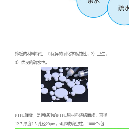
筛板的材料特性：1)优异的耐化学腐蚀性；2）卫生；
3）优良的疏水性。
PTFE筛板，是用纯净的PTFE原材料烧结而成，直径
12.7 厚度2.5 孔径20μm，s用6玻璃空柱，1000个/包