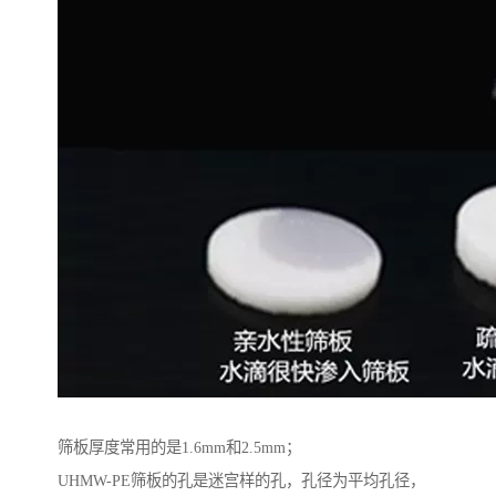
筛板厚度常用的是1.6mm和2.5mm；
UHMW-PE筛板的孔是迷宫样的孔，孔径为平均孔径，