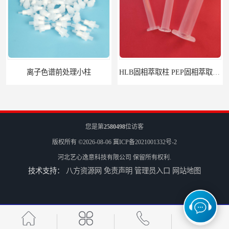
HLB固相萃取柱 PEP固相萃取柱 PLS固相萃取柱
6mL 固相萃取玻璃空柱 SPE玻璃空柱
您是第
2580498
位访客
版权所有 ©2026-08-06
冀ICP备2021001332号-2
河北艺心逸意科技有限公司
保留所有权利.
技术支持：
八方资源网
免责声明
管理员入口
网站地图
离子色谱前处理小柱​