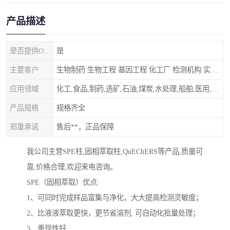
产品描述
是否提供OEM代加工
是
主要客户
生物制药 生物工程 基因工程 化工厂 检测机构 实验室
应用领域
化工,食品,制药,选矿,石油,煤炭,水处理,船舶,医用,制药,冶金,纺织,其他
产品规格
规格齐全
郑重承诺
售后**，正品保障
我公司主营SPE柱,固相萃取柱,QuEChERS等产品,质量可
靠,价格合理,欢迎来电咨询。
SPE（固相萃取）优点:
1、可同时完成样品富集与净化，大大提高检测灵敏度；
2、比液液萃取更快，更节省溶剂, 可自动化批量处理；
3、重现性好