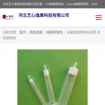
河北艺心逸意科技有限公司主营：C18固相萃取柱、Florisil固相萃取柱、HLB固相萃取柱、MCX固相萃取柱、QuEChERS、固相萃取空柱、针式过滤器 、固相萃取柱、黄曲霉毒素亲和柱。全国咨询热线：18630105913。河北艺心逸意科技有限公司接受来样定做，我们秉承着“顾客至上，锐意进取”的经营理念，坚持客户至上的原则为广大客户提供优质的服务，欢迎广大客户惠顾！免费咨询！
河北艺心逸意科技有限公司
当前位置：
首页
>
供应商机
>
固相萃取柱
> 汕尾固相萃取柱选择-实
验室耗材
固相萃取柱
固相萃取专用柱
离子色谱预处理柱
免疫亲和柱
QuEChERS
SPE填料
ELISA试剂盒
过滤器/滤膜
多功能净化柱
SPE配件
萃取装置
96孔板