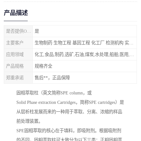
产品描述
是否提供OEM代加工
是
主要客户
生物制药 生物工程 基因工程 化工厂 检测机构 实验室
应用领域
化工,食品,制药,选矿,石油,煤炭,水处理,船舶,医用,制药,冶金,纺织,其他
产品规格
规格齐全
郑重承诺
售后**，正品保障
固相萃取柱（英文简称SPE column，或
Solid Phase extraction Cartridges，简称SPE cartridges）是
从层析柱发展而来的一种用于萃取、分离、浓缩的样品
前处理装置。
SPE固相萃取的核心在于填料，即吸附剂。根据吸附剂
的不同，固相萃取柱可大致分为以下三类：正相固相萃