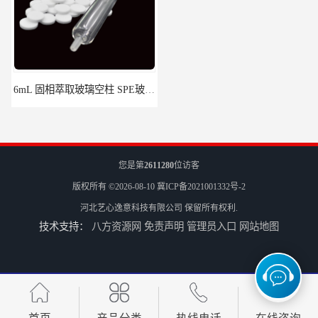
6mL 固相萃取玻璃空柱 SPE玻璃空柱
离子色谱前处理小柱​
您是第
2611280
位访客
版权所有 ©2026-08-10
冀ICP备2021001332号-2
河北艺心逸意科技有限公司
保留所有权利.
技术支持：
八方资源网
免责声明
管理员入口
网站地图
HLB固相萃取柱 PEP固相萃取柱 PLS固相萃取柱