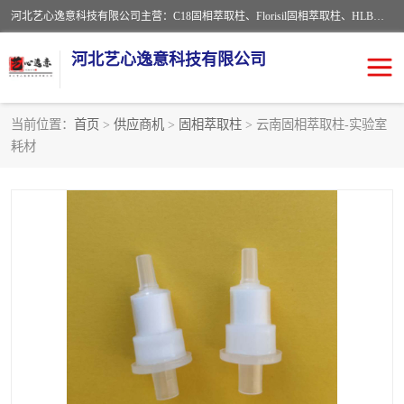
河北艺心逸意科技有限公司主营：C18固相萃取柱、Florisil固相萃取柱、HLB固相萃取柱、MCX固相萃取柱、QuEChERS、固相萃取空柱、针式过滤器 、固相萃取柱、黄曲霉毒素亲和柱。全国咨询热线：18630105913。河北艺心逸意科技有限公司接受来样定做，我们秉承着“顾客至上，锐意进取”的经营理念，坚持客户至上的原则为广大客户提供优质的服务，欢迎广大客户惠顾！免费咨询！
河北艺心逸意科技有限公司
当前位置：
首页
>
供应商机
>
固相萃取柱
> 云南固相萃取柱-实验室
耗材
固相萃取柱
固相萃取专用柱
离子色谱预处理柱
免疫亲和柱
QuEChERS
SPE填料
ELISA试剂盒
过滤器/滤膜
多功能净化柱
SPE配件
萃取装置
96孔板