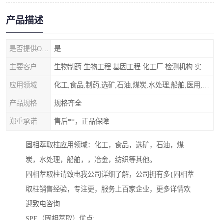
产品描述
是否提供OEM代加工
是
主要客户
生物制药 生物工程 基因工程 化工厂 检测机构 实验室
应用领域
化工,食品,制药,选矿,石油,煤炭,水处理,船舶,医用,制药,冶金,纺织,其他
产品规格
规格齐全
郑重承诺
售后**，正品保障
固相萃取柱应用领域：化工，食品，选矿，石油，煤
炭，水处理，船舶，，冶金，纺织等其他。
固相萃取柱请致电我公司详细了解，公司拥有多{固相萃
取柱销售经验，专注更，服务上百家企业，更多详情欢
迎致电咨询
SPE（固相萃取）优点: