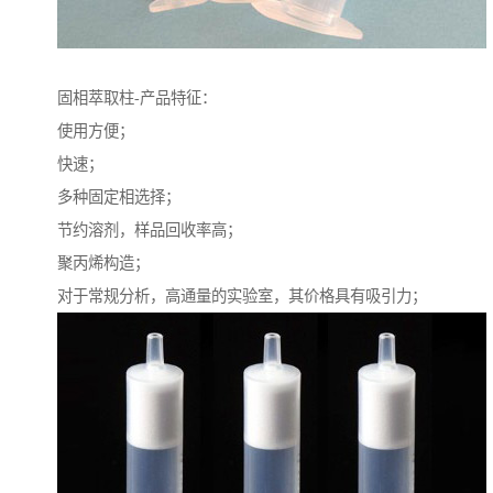
固相萃取柱-产品特征：
使用方便；
快速；
多种固定相选择；
节约溶剂，样品回收率高；
聚丙烯构造；
对于常规分析，高通量的实验室，其价格具有吸引力；