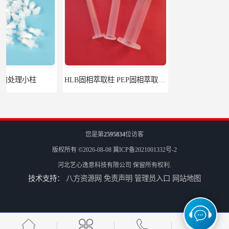
HLB固相萃取柱 PEP固相萃取柱 PLS固相萃取柱
6mL 固相萃取玻璃空柱 SPE玻璃空柱
您是第
2595834
位访客
版权所有 ©2026-08-08
冀ICP备2021001332号-2
河北艺心逸意科技有限公司
保留所有权利.
技术支持：
八方资源网
免责声明
管理员入口
网站地图
离子色谱前处理小柱​