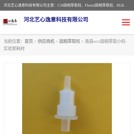
河北艺心逸意科技有限公司主营：C18固相萃取柱、Florisil固相萃取柱、HLB固相萃取柱、MCX固相萃取柱、QuEChERS、固相萃取空柱、针式过滤器 、固相萃取柱、黄曲霉毒素亲和柱。全国咨询热线：18630105913。河北艺心逸意科技有限公司接受来样定做，我们秉承着“顾客至上，锐意进取”的经营理念，坚持客户至上的原则为广大客户提供优质的服务，欢迎广大客户惠顾！免费咨询！
河北艺心逸意科技有限公司
当前位置：
首页
>
供应商机
>
固相萃取柱
> 南昌wcx固相萃取小柱-
实验室耗材
固相萃取柱
固相萃取专用柱
离子色谱预处理柱
免疫亲和柱
QuEChERS
SPE填料
ELISA试剂盒
过滤器/滤膜
多功能净化柱
SPE配件
萃取装置
96孔板