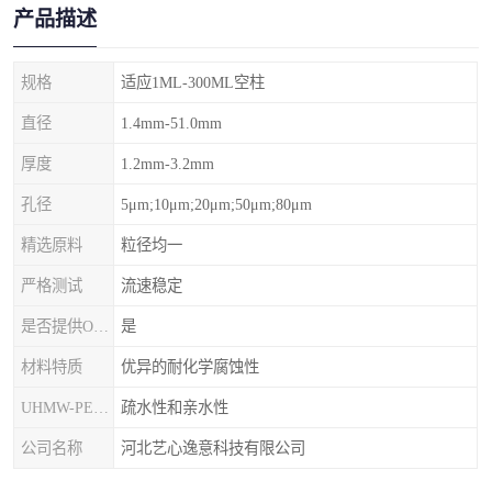
产品描述
规格
适应1ML-300ML空柱
直径
1.4mm-51.0mm
厚度
1.2mm-3.2mm
孔径
5μm;10μm;20μm;50μm;80μm
精选原料
粒径均一
严格测试
流速稳定
是否提供OEM代加工
是
材料特质
优异的耐化学腐蚀性
UHMW-PE筛板
疏水性和亲水性
公司名称
河北艺心逸意科技有限公司