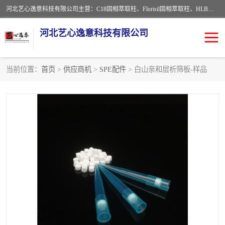
河北艺心逸意科技有限公司主营：C18固相萃取柱、Florisil固相萃取柱、HLB固相萃取柱、MCX固相萃取柱、QuEChERS、固相萃取空柱、针式过滤器 、固相萃取柱、黄曲霉毒素亲和柱。全国咨询热线：18630105913。河北艺心逸意科技有限公司接受来样定做，我们秉承着“顾客至上，锐意进取”的经营理念，坚持客户至上的原则为广大客户提供优质的服务，欢迎广大客户惠顾！免费咨询！
河北艺心逸意科技有限公司
当前位置：
首页
>
供应商机
>
SPE配件
> 白山亲和层析筛板-样品
固相萃取柱
固相萃取专用柱
离子色谱预处理柱
免疫亲和柱
QuEChERS
SPE填料
ELISA试剂盒
过滤器/滤膜
多功能净化柱
SPE配件
萃取装置
96孔板