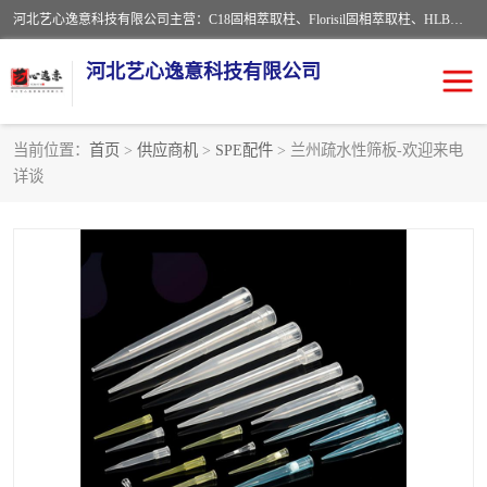
河北艺心逸意科技有限公司主营：C18固相萃取柱、Florisil固相萃取柱、HLB固相萃取柱、MCX固相萃取柱、QuEChERS、固相萃取空柱、针式过滤器 、固相萃取柱、黄曲霉毒素亲和柱。全国咨询热线：18630105913。河北艺心逸意科技有限公司接受来样定做，我们秉承着“顾客至上，锐意进取”的经营理念，坚持客户至上的原则为广大客户提供优质的服务，欢迎广大客户惠顾！免费咨询！
河北艺心逸意科技有限公司
当前位置：
首页
>
供应商机
>
SPE配件
> 兰州疏水性筛板-欢迎来电
详谈
固相萃取柱
固相萃取专用柱
离子色谱预处理柱
免疫亲和柱
QuEChERS
SPE填料
ELISA试剂盒
过滤器/滤膜
多功能净化柱
SPE配件
萃取装置
96孔板