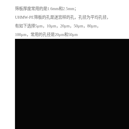
筛板厚度常用的是1.6mm和2.5mm；
UHMW-PE筛板的孔是迷宫样的孔，孔径为平均孔径，
有如下选择5μm，10μm，20μm，50μm，80μm，
100μm，常用的孔径是20μm和50μm