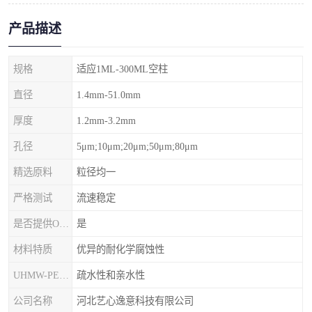
产品描述
规格
适应1ML-300ML空柱
直径
1.4mm-51.0mm
厚度
1.2mm-3.2mm
孔径
5μm;10μm;20μm;50μm;80μm
精选原料
粒径均一
严格测试
流速稳定
是否提供OEM代加工
是
材料特质
优异的耐化学腐蚀性
UHMW-PE筛板
疏水性和亲水性
公司名称
河北艺心逸意科技有限公司