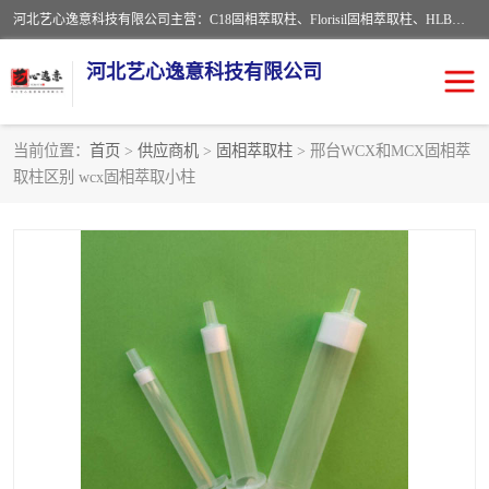
河北艺心逸意科技有限公司主营：C18固相萃取柱、Florisil固相萃取柱、HLB固相萃取柱、MCX固相萃取柱、QuEChERS、固相萃取空柱、针式过滤器 、固相萃取柱、黄曲霉毒素亲和柱。全国咨询热线：18630105913。河北艺心逸意科技有限公司接受来样定做，我们秉承着“顾客至上，锐意进取”的经营理念，坚持客户至上的原则为广大客户提供优质的服务，欢迎广大客户惠顾！免费咨询！
河北艺心逸意科技有限公司
当前位置：
首页
>
供应商机
>
固相萃取柱
> 邢台WCX和MCX固相萃
取柱区别 wcx固相萃取小柱
固相萃取柱
固相萃取专用柱
离子色谱预处理柱
免疫亲和柱
QuEChERS
SPE填料
ELISA试剂盒
过滤器/滤膜
多功能净化柱
SPE配件
萃取装置
96孔板