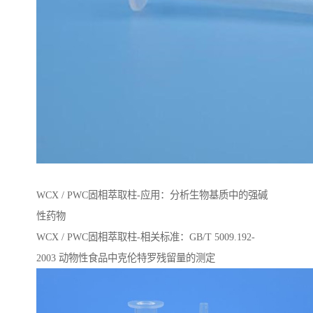
WCX / PWC固相萃取柱-应用：分析生物基质中的强碱
性药物
WCX / PWC固相萃取柱-相关标准：GB/T 5009.192-
2003 动物性⻝品中克伦特罗残留量的测定