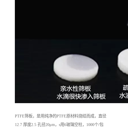
PTFE筛板，是用纯净的PTFE原材料烧结而成，直径
12.7 厚度2.5 孔径20μm，s用6玻璃空柱，1000个/包