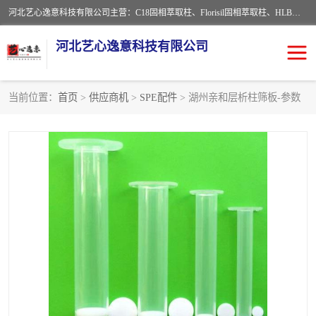
河北艺心逸意科技有限公司主营：C18固相萃取柱、Florisil固相萃取柱、HLB固相萃取柱、MCX固相萃取柱、QuEChERS、固相萃取空柱、针式过滤器 、固相萃取柱、黄曲霉毒素亲和柱。全国咨询热线：18630105913。河北艺心逸意科技有限公司接受来样定做，我们秉承着“顾客至上，锐意进取”的经营理念，坚持客户至上的原则为广大客户提供优质的服务，欢迎广大客户惠顾！免费咨询！
河北艺心逸意科技有限公司
当前位置：
首页
>
供应商机
>
SPE配件
> 湖州亲和层析柱筛板-参数
固相萃取柱
固相萃取专用柱
离子色谱预处理柱
免疫亲和柱
QuEChERS
SPE填料
ELISA试剂盒
过滤器/滤膜
多功能净化柱
SPE配件
萃取装置
96孔板