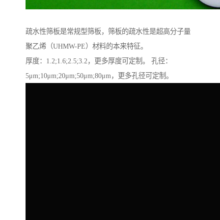
疏水性筛板是常规型筛板，筛板的疏水性是超高分子量
聚乙烯（UHMW-PE）材料的本来特征。
厚度：1.2;1.6;2.5;3.2，更多厚度可定制。 孔径：
5μm;10μm;20μm;50μm;80μm，更多孔径可定制。