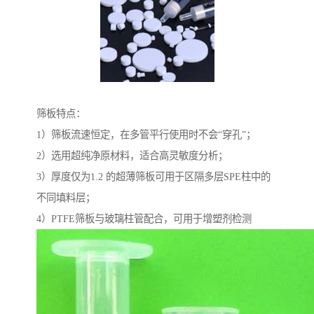
筛板特点：
1）筛板流速恒定，在多管平行使用时不会“穿孔”；
2）选用超纯净原材料，适合高灵敏度分析；
3）厚度仅为1.2 的超薄筛板可用于区隔多层SPE柱中的
不同填料层；
4）PTFE筛板与玻璃柱管配合，可用于增塑剂检测