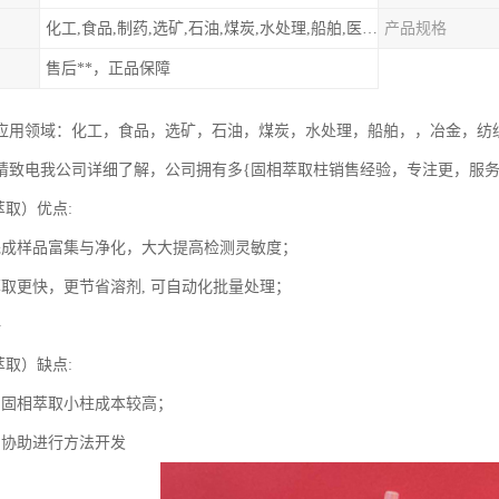
化工,食品,制药,选矿,石油,煤炭,水处理,船舶,医用,制药,冶金,纺织,其他
产品规格
售后**，正品保障
应用领域：化工，食品，选矿，石油，煤炭，水处理，船舶，，冶金，纺
请致电我公司详细了解，公司拥有多{固相萃取柱销售经验，专注更，服
萃取）优点:
完成样品富集与净化，大大提高检测灵敏度；
萃取更快，更节省溶剂, 可自动化批量处理；
好
萃取）缺点:
口固相萃取小柱成本较高；
员协助进行方法开发