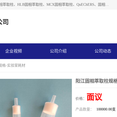
河北艺心逸意科技有限公司主营：C18固相萃取柱、Florisil固相萃取柱、HLB固相萃取柱、MCX固相萃取柱、QuEChERS、固相萃取空柱、针式过滤器 、固相萃取柱、黄曲霉毒素亲和柱。全国咨询热线：18630105913。河北艺心逸意科技有限公司接受来样定做，我们秉承着“顾客至上，锐意进取”的经营理念，坚持客户至上的原则为广大客户提供优质的服务，欢迎广大客户惠顾！免费咨询！
公司
企业视频
公司介绍
公司动态
规格-实验室耗材
阳江固相萃取柱规格
面议
价格：
产品数量：
100000.00支