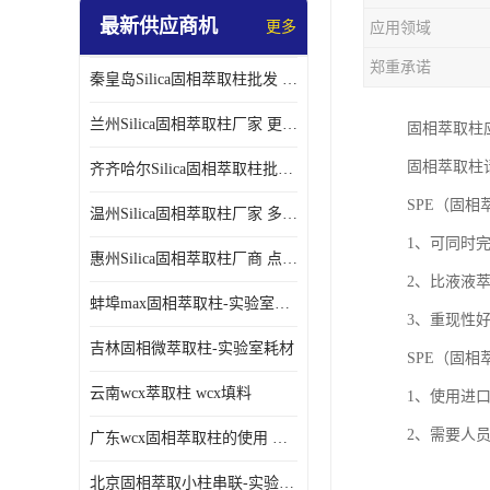
最新供应商机
更多
应用领域
郑重承诺
秦皇岛Silica固相萃取柱批发 更多请咨询
兰州Silica固相萃取柱厂家 更多请咨询
固相萃取柱
固相萃取柱
齐齐哈尔Silica固相萃取柱批发 更多请咨询
SPE（固相
温州Silica固相萃取柱厂家 多种规格
1、可同时
惠州Silica固相萃取柱厂商 点击查询更多
2、比液液
蚌埠max固相萃取柱-实验室耗材
3、重现性
吉林固相微萃取柱-实验室耗材
SPE（固相
云南wcx萃取柱 wcx填料
1、使用进
2、需要人
广东wcx固相萃取柱的使用 wcx固相萃取柱通用流程
北京固相萃取小柱串联-实验室耗材