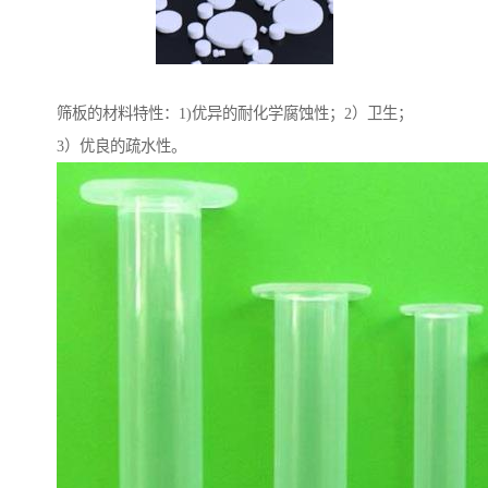
筛板的材料特性：1)优异的耐化学腐蚀性；2）卫生；
3）优良的疏水性。