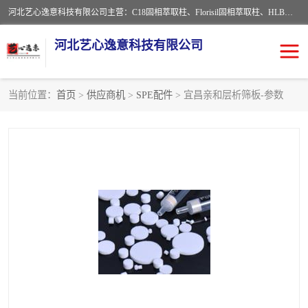
河北艺心逸意科技有限公司主营：C18固相萃取柱、Florisil固相萃取柱、HLB固相萃取柱、MCX固相萃取柱、QuEChERS、固相萃取空柱、针式过滤器 、固相萃取柱、黄曲霉毒素亲和柱。全国咨询热线：18630105913。河北艺心逸意科技有限公司接受来样定做，我们秉承着“顾客至上，锐意进取”的经营理念，坚持客户至上的原则为广大客户提供优质的服务，欢迎广大客户惠顾！免费咨询！
河北艺心逸意科技有限公司
当前位置：
首页
>
供应商机
>
SPE配件
> 宜昌亲和层析筛板-参数
固相萃取柱
固相萃取专用柱
离子色谱预处理柱
免疫亲和柱
QuEChERS
SPE填料
ELISA试剂盒
过滤器/滤膜
多功能净化柱
SPE配件
萃取装置
96孔板