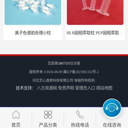
离子色谱前处理小柱​
HLB固相萃取柱 PEP固相萃取柱 PLS固相萃取柱
您是第
2607355
位访客
版权所有 ©2026-08-09
冀ICP备2021001332号-2
河北艺心逸意科技有限公司
保留所有权利.
技术支持：
八方资源网
免责声明
管理员入口
网站地图
6mL 固相萃取玻璃空柱 SPE玻璃空柱
首页
产品分类
热线电话
在线咨询