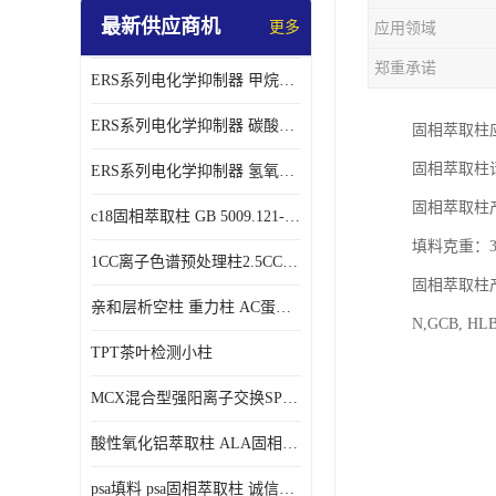
最新供应商机
更多
应用领域
郑重承诺
ERS系列电化学抑制器 甲烷磺酸体系 实验器材
ERS系列电化学抑制器 碳酸盐体系 实验科研仪器 适配离子色谱仪产品
固相萃取柱
固相萃取柱
ERS系列电化学抑制器 氢氧根体系 检测灵敏度高 适用梯度淋洗 实验耗材
固相萃取柱产
c18固相萃取柱 GB 5009.121-2016 spe柱
填料克重：30m
1CC离子色谱预处理柱2.5CC 50支/盒
固相萃取柱产品填
亲和层析空柱 重力柱 AC蛋白纯化柱 蛋白层析柱
N,GCB,
TPT茶叶检测小柱
MCX混合型强阳离子交换SPE柱60mg/3ml
酸性氧化铝萃取柱 ALA固相萃取柱
psa填料 psa固相萃取柱 诚信经营 来电咨询