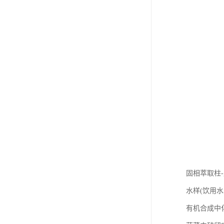
固相萃取柱
水样(饮用
有机合成中