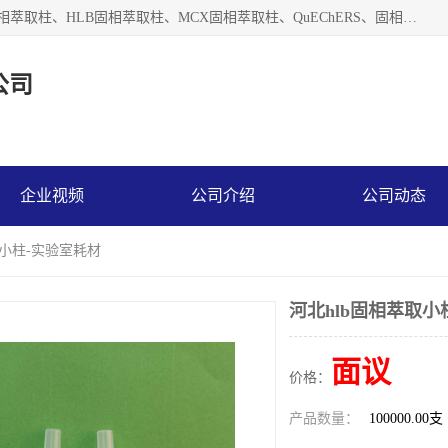
河北艺心逸意科技有限公司主营：C18固相萃取柱、Florisil固相萃取柱、HLB固相萃取柱、MCX固相萃取柱、QuEChERS、固相萃取空柱、针式过滤器 、固相萃取柱、黄曲霉毒素亲和柱。全国咨询热线：18630105913。河北艺心逸意科技有限公司接受来样定做，我们秉承着“顾客至上，锐意进取”的经营理念，坚持客户至上的原则为广大客户提供优质的服务，欢迎广大客户惠顾！免费咨询！
公司
企业视频
公司介绍
公司动态
取小柱-实验室耗材
河北hlb固相萃取小
面议
价格：
产品数量：
100000.00支