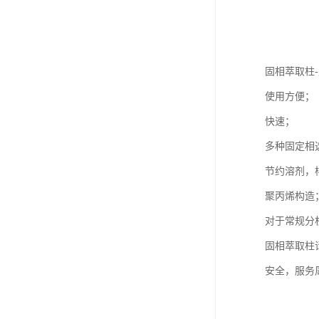
固相萃取柱
使用方便；
快速；
多种固定相
节约溶剂，
聚丙烯构造
对于常规分
固相萃取柱
安全，服务