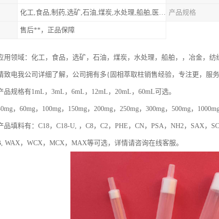
化工,食品,制药,选矿,石油,煤炭,水处理,船舶,医用,制药,冶金,纺织,其他
产品规格
售后**，正品保障
应用领域：化工，食品，选矿，石油，煤炭，水处理，船舶，，冶金，纺
请致电我公司详细了解，公司拥有多{固相萃取柱销售经验，专注更，服
品规格有1mL，3mL，6mL，12mL，20mL，60mL可选。
g，60mg，100mg，150mg，200mg，250mg，300mg，500mg，1000mg
料有：C18，C18-U, ，C8，C2，PHE，CN，PSA，NH2，SAX，SCX，Sili
 HLB, WAX，WCX，MCX，MAX等可选，详情请咨询在线客服。