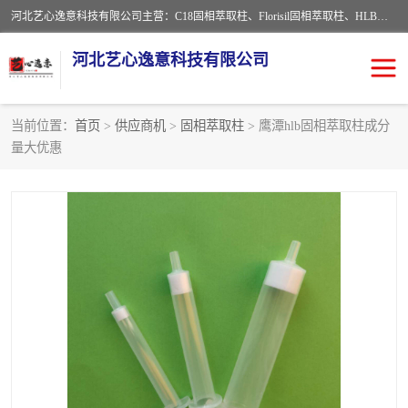
河北艺心逸意科技有限公司主营：C18固相萃取柱、Florisil固相萃取柱、HLB固相萃取柱、MCX固相萃取柱、QuEChERS、固相萃取空柱、针式过滤器 、固相萃取柱、黄曲霉毒素亲和柱。全国咨询热线：18630105913。河北艺心逸意科技有限公司接受来样定做，我们秉承着“顾客至上，锐意进取”的经营理念，坚持客户至上的原则为广大客户提供优质的服务，欢迎广大客户惠顾！免费咨询！
河北艺心逸意科技有限公司
当前位置：
首页
>
供应商机
>
固相萃取柱
> 鹰潭hlb固相萃取柱成分
量大优惠
固相萃取柱
固相萃取专用柱
离子色谱预处理柱
免疫亲和柱
QuEChERS
SPE填料
ELISA试剂盒
过滤器/滤膜
多功能净化柱
SPE配件
萃取装置
96孔板