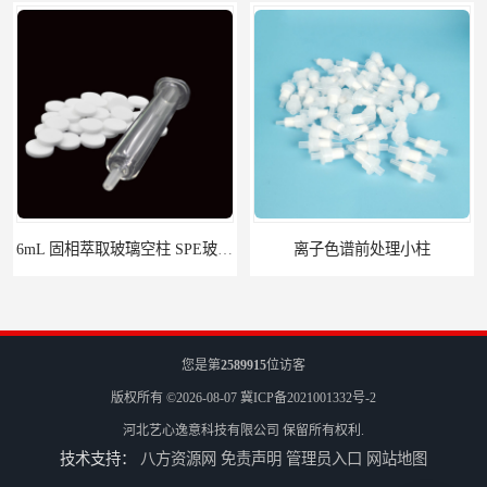
6mL 固相萃取玻璃空柱 SPE玻璃空柱
离子色谱前处理小柱​
您是第
2589915
位访客
版权所有 ©2026-08-07
冀ICP备2021001332号-2
河北艺心逸意科技有限公司
保留所有权利.
技术支持：
八方资源网
免责声明
管理员入口
网站地图