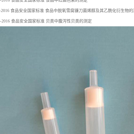
.150-2016 ⻝品安全国家标准 ⻝品中红曲⾊素的测定
9.111-2016 ⻝品安全国家标准 ⻝品中脱氧雪腐镰⼑菌烯醇及其⼄酰化衍⽣物
.212-2016 ⻝品安全国家标准 ⻉类中腹泻性⻉类的测定