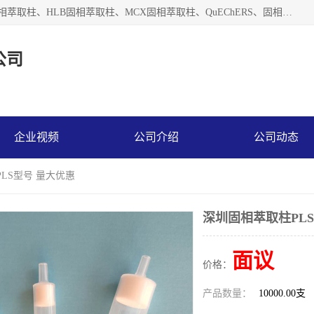
河北艺心逸意科技有限公司主营：C18固相萃取柱、Florisil固相萃取柱、HLB固相萃取柱、MCX固相萃取柱、QuEChERS、固相萃取空柱、针式过滤器 、固相萃取柱、黄曲霉毒素亲和柱。全国咨询热线：18630105913。河北艺心逸意科技有限公司接受来样定做，我们秉承着“顾客至上，锐意进取”的经营理念，坚持客户至上的原则为广大客户提供优质的服务，欢迎广大客户惠顾！免费咨询！
公司
企业视频
公司介绍
公司动态
LS型号 量大优惠
深圳固相萃取柱PL
面议
价格：
产品数量：
10000.00支