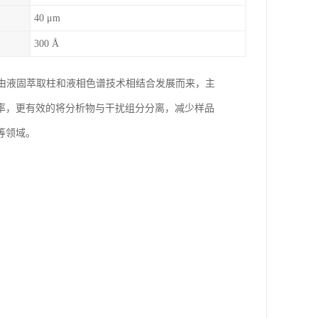
40 μm
300 Å
处理技术，由液固萃取柱和液相色谱技术相结合发展而来，主
率，更有效的将分析物与干扰组分分离，减少样品
等领域。