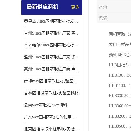
最新供应商机
更多
产地
包装
秦皇岛Silica固相萃取柱批发 更多请咨询
兰州Silica固相萃取柱厂家 更多请咨询
固相萃取（S
要用于样品
齐齐哈尔Silica固相萃取柱批发 更多请咨询
预处理过程
温州Silica固相萃取柱厂家 多种规格
HLB固相萃
惠州Silica固相萃取柱厂商 点击查询更多
HLB130，3
蚌埠max固相萃取柱-实验室耗材
HLB1100，
吉林固相微萃取柱-实验室耗材
HLB330 30
云南wcx萃取柱 wcx填料
HLB360 60
HLB3200，
广东wcx固相萃取柱的使用 wcx固相萃取柱通用流程
HLB3500，
北京固相萃取小柱串联-实验室耗材