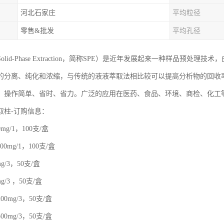
河北石家庄
平均粒径
零售&批发
平均孔径
olid-Phase Extraction，简称SPE）是近年发展起来一种样品预
的分离、纯化和浓缩，与传统的液液萃取法相比较可以提高分析物的回收
，操作简单、省时、省力。广泛的应用在医药、食品、环境、商检、化工
取柱-订购信息：
0mg/1，100支/盒
100mg/1，100支/盒
mg/3，50支/盒
mg/3 ，50支/盒
200mg/3，50支/盒
500mg/3，50支/盒