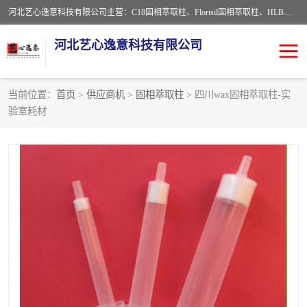
河北艺心逸意科技有限公司主营：C18固相萃取柱、Florisil固相萃取柱、HLB固相萃取柱、MCX固相萃取柱、QuEChERS、固相萃取空柱、针式过滤器 、固相萃取柱、黄曲霉毒素亲和柱。全国咨询热线：18630105913。河北艺心逸意科技有限公司接受来样定做，我们秉承着“顾客至上，锐意进取”的经营理念，坚持客户至上的原则为广大客户提供优质的服务，欢迎广大客户惠顾！免费咨询！
河北艺心逸意科技有限公司
当前位置：
首页
>
供应商机
>
固相萃取柱
> 四川wax固相萃取柱-实
验室耗材
固相萃取柱
固相萃取专用柱
离子色谱预处理柱
免疫亲和柱
QuEChERS
SPE填料
ELISA试剂盒
过滤器/滤膜
多功能净化柱
SPE配件
萃取装置
96孔板