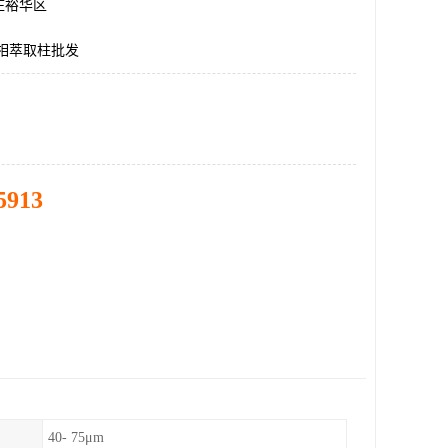
庄裕华区
a固相萃取柱批发
5913
40- 75μm