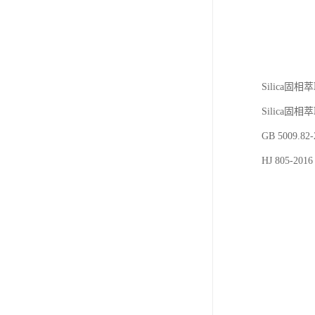
Silica
Silica固
GB 5009
HJ 805-