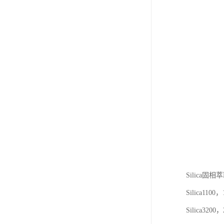
Silica固
Silica1100
Silica320