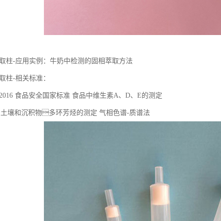
固相萃取柱-应用实例：牛奶中检测的固相萃取方法
相萃取柱-相关标准：
.82-2016 ⻝品安全国家标准 ⻝品中维⽣素A、D、E的测定
2016 ⼟壤和沉积物多环芳烃的测定 ⽓相⾊谱-质谱法