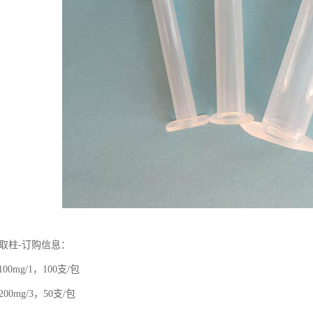
相萃取柱-订购信息：
，100mg/1，100支/包
0，200mg/3，50支/包