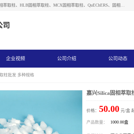
河北艺心逸意科技有限公司主营：C18固相萃取柱、Florisil固相萃取柱、HLB固相萃取柱、MCX固相萃取柱、QuEChERS、固相萃取空柱、针式过滤器 、固相萃取柱、黄曲霉毒素亲和柱。全国咨询热线：18630105913。河北艺心逸意科技有限公司接受来样定做，我们秉承着“顾客至上，锐意进取”的经营理念，坚持客户至上的原则为广大客户提供优质的服务，欢迎广大客户惠顾！免费咨询！
公司
企业视频
公司介绍
公司动态
相萃取柱批发 多种规格
嘉兴Silica固相萃
50.00
价格：
元/盒 
产品数量：
1000.00盒