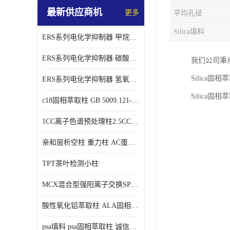
最新供应商机
更多
平均孔径
Silica填料
ERS系列电化学抑制器 甲烷磺酸体系 实验器材
ERS系列电化学抑制器 碳酸盐体系 实验科研仪器 适配离子色谱仪产品
我们公司秉
Silic
ERS系列电化学抑制器 氢氧根体系 检测灵敏度高 适用梯度淋洗 实验耗材
Silica固
c18固相萃取柱 GB 5009.121-2016 spe柱
1CC离子色谱预处理柱2.5CC 50支/盒
亲和层析空柱 重力柱 AC蛋白纯化柱 蛋白层析柱
TPT茶叶检测小柱
MCX混合型强阳离子交换SPE柱60mg/3ml
酸性氧化铝萃取柱 ALA固相萃取柱
psa填料 psa固相萃取柱 诚信经营 来电咨询