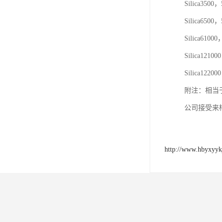
Silica350
Silica650
Silica610
Silica1210
Silica1220
附注：相当于Agil
公司接受来
http://www.hbyxyyk