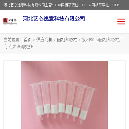
河北艺心逸意科技有限公司主营：C18固相萃取柱、Florisil固相萃取柱、HLB固相萃取柱、MCX固相萃取柱、QuEChERS、固相萃取空柱、针式过滤器 、固相萃取柱、黄曲霉毒素亲和柱。全国咨询热线：18630105913。河北艺心逸意科技有限公司接受来样定做，我们秉承着“顾客至上，锐意进取”的经营理念，坚持客户至上的原则为广大客户提供优质的服务，欢迎广大客户惠顾！免费咨询！
河北艺心逸意科技有限公司
当前位置：
首页
>
供应商机
>
固相萃取柱
> 泉州Silica固相萃取柱厂
商 点击查询更多
固相萃取柱
固相萃取专用柱
离子色谱预处理柱
免疫亲和柱
QuEChERS
SPE填料
ELISA试剂盒
过滤器/滤膜
多功能净化柱
SPE配件
萃取装置
96孔板