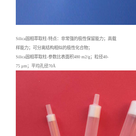
Silica固相萃取柱-特点：非常强的极性保留能力；高载
样能力；可分离结构相似的极性化合物；
Silica固相萃取柱-参数比表面积480 m2/g；粒径40-
75 μm；平均孔径70Å