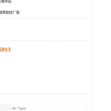
庄裕华区
a固相萃取柱厂家
5913
40- 75μm