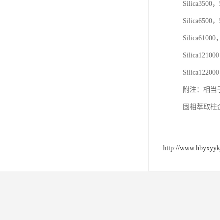
Silica350
Silica650
Silica610
Silica1210
Silica1220
附注：相当于Agil
固相萃取柱
http://www.hbyxyyk