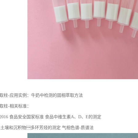
固相萃取柱-应用实例：牛奶中检测的固相萃取方法
相萃取柱-相关标准：
.82-2016 ⻝品安全国家标准 ⻝品中维⽣素A、D、E的测定
2016 ⼟壤和沉积物多环芳烃的测定 ⽓相⾊谱-质谱法