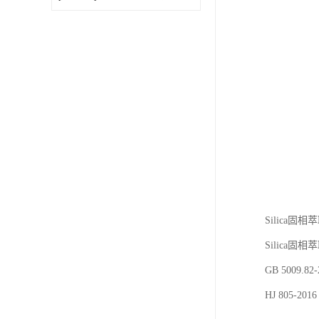
Silica
Silica固
GB 5009
HJ 805-