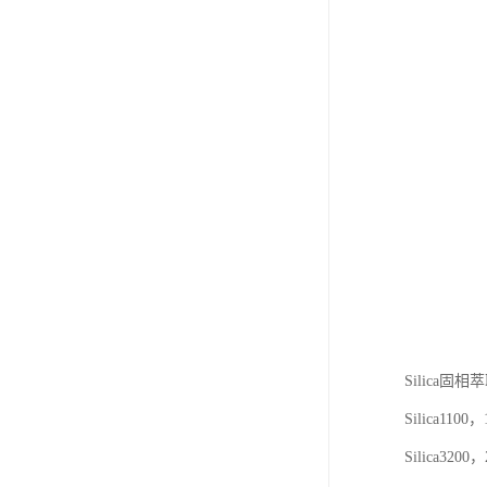
Silica固
Silica1100
Silica320