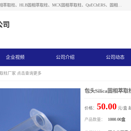
河北艺心逸意科技有限公司主营：C18固相萃取柱、Florisil固相萃取柱、HLB固相萃取柱、MCX固相萃取柱、QuEChERS、固相萃取空柱、针式过滤器 、固相萃取柱、黄曲霉毒素亲和柱。全国咨询热线：18630105913。河北艺心逸意科技有限公司接受来样定做，我们秉承着“顾客至上，锐意进取”的经营理念，坚持客户至上的原则为广大客户提供优质的服务，欢迎广大客户惠顾！免费咨询！
公司
企业视频
公司介绍
公司动态
固相萃取柱厂家 点击查询更多
包头Silica固相萃
50.00
价格：
元/盒 
产品数量：
1000.00盒