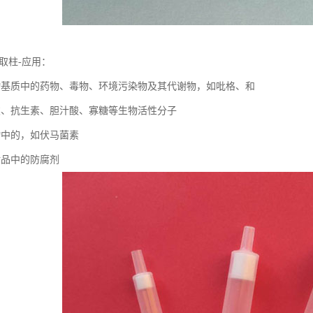
相萃取柱-应用：
物基质中的药物、毒物、环境污染物及其代谢物，如吡格、和
类、抗生素、胆汁酸、寡糖等生物活性分子
物中的，如伏马菌素
妆品中的防腐剂