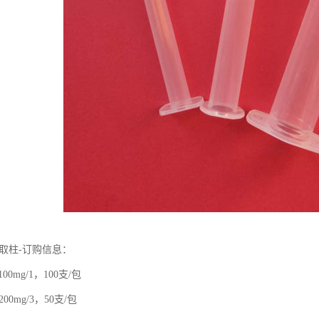
相萃取柱-订购信息：
，100mg/1，100支/包
0，200mg/3，50支/包