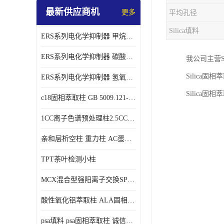
最新供应商机
更多
平均孔径
Silica填料
ERS系列电化学抑制器 甲烷磺酸体系 实验器材
ERS系列电化学抑制器 碳酸盐体系 实验科研仪器 适配离子色谱仪产品
我公司主营S
Silic
ERS系列电化学抑制器 氢氧根体系 检测灵敏度高 适用梯度淋洗 实验耗材
Silica固
c18固相萃取柱 GB 5009.121-2016 spe柱
1CC离子色谱预处理柱2.5CC 50支/盒
亲和层析空柱 重力柱 AC蛋白纯化柱 蛋白层析柱
TPT茶叶检测小柱
MCX混合型强阳离子交换SPE柱60mg/3ml
酸性氧化铝萃取柱 ALA固相萃取柱
psa填料 psa固相萃取柱 诚信经营 来电咨询