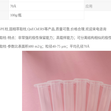
70Å
应用
100g/瓶
PE柱,固相萃取柱,QuEChERS等产品,质量可靠,价格合理,欢迎来电咨询
a固相萃取柱-特点：非常强的极性保留能力；高载样能力；可分离结构相似的极
相萃取柱-参数比表面积480 m2/g；粒径40-75 μm；平均孔径70Å