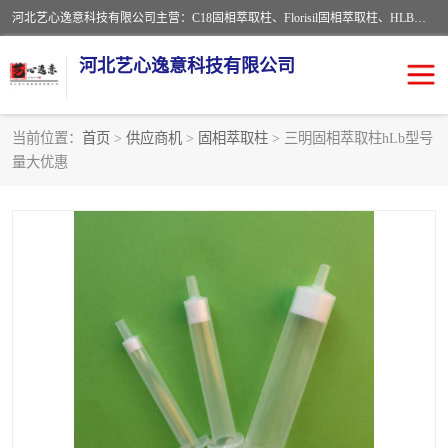
河北艺心逸意科技有限公司主营：C18固相萃取柱、Florisil固相萃取柱、HLB固相萃取柱、MCX固相萃取柱、QuEChERS、固相萃取空柱、针式过滤器 、固相萃取柱、黄曲霉毒素亲和柱。全国咨询热线：18630105913。河北艺心逸意科技有限公司接受来样定做，我们秉承着“顾客至上，锐意进取”的经营理念，坚持客户至上的原则为广大客户提供优质的服务，欢迎广大客户惠顾！免费咨询！
河北艺心逸意科技有限公司
当前位置：
首页
>
供应商机
>
固相萃取柱
> 三明固相萃取柱hLb型号
量大优惠
固相萃取柱
固相萃取专用柱
离子色谱预处理柱
免疫亲和柱
QuEChERS
SPE填料
ELISA试剂盒
过滤器/滤膜
多功能净化柱
SPE配件
萃取装置
96孔板