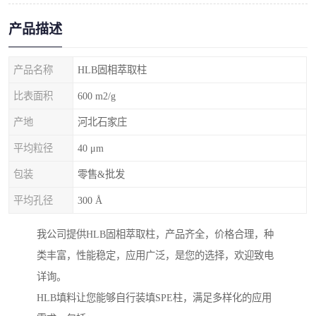
产品描述
产品名称
HLB固相萃取柱
比表面积
600 m2/g
产地
河北石家庄
平均粒径
40 μm
包装
零售&批发
平均孔径
300 Å
我公司提供HLB固相萃取柱，产品齐全，价格合理，种
类丰富，性能稳定，应用广泛，是您的选择，欢迎致电
详询。
HLB填料让您能够自行装填SPE柱，满足多样化的应用