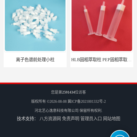
离子色谱前处理小柱​
HLB固相萃取柱 PEP固相萃取柱 PLS固相萃取柱
您是第
2591434
位访客
版权所有 ©2026-08-08
冀ICP备2021001332号-2
河北艺心逸意科技有限公司
保留所有权利.
技术支持：
八方资源网
免责声明
管理员入口
网站地图
6mL 固相萃取玻璃空柱 SPE玻璃空柱