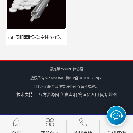
6mL 固相萃取玻璃空柱 SPE玻璃空柱
离子色谱前处理小柱​
您是第
2586091
位访客
版权所有 ©2026-08-07
冀ICP备2021001332号-2
河北艺心逸意科技有限公司
保留所有权利.
技术支持：
八方资源网
免责声明
管理员入口
网站地图
HLB固相萃取柱 PEP固相萃取柱 PLS固相萃取柱