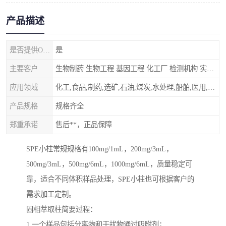
产品描述
是否提供OEM代加工
是
主要客户
生物制药 生物工程 基因工程 化工厂 检测机构 实验室
应用领域
化工,食品,制药,选矿,石油,煤炭,水处理,船舶,医用,制药,冶金,纺织,其他
产品规格
规格齐全
郑重承诺
售后**，正品保障
SPE小柱常规规格有100mg/1mL，200mg/3mL，
500mg/3mL，500mg/6mL，1000mg/6mL，质量稳定可
靠，适合不同体积样品处理，SPE小柱也可根据客户的
需求加工定制。
固相萃取柱简要过程：
1.一个样品包括分离物和干扰物通过吸附剂；