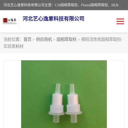
河北艺心逸意科技有限公司主营：C18固相萃取柱、Florisil固相萃取柱、HLB固相萃取柱、MCX固相萃取柱、QuEChERS、固相萃取空柱、针式过滤器 、固相萃取柱、黄曲霉毒素亲和柱。全国咨询热线：18630105913。河北艺心逸意科技有限公司接受来样定做，我们秉承着“顾客至上，锐意进取”的经营理念，坚持客户至上的原则为广大客户提供优质的服务，欢迎广大客户惠顾！免费咨询！
河北艺心逸意科技有限公司
当前位置：
首页
>
供应商机
>
固相萃取柱
> 揭阳活性炭固相萃取柱-
实验室耗材
固相萃取柱
固相萃取专用柱
离子色谱预处理柱
免疫亲和柱
QuEChERS
SPE填料
ELISA试剂盒
过滤器/滤膜
多功能净化柱
SPE配件
萃取装置
96孔板