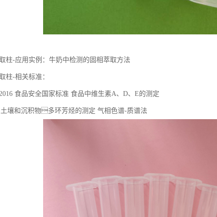
固相萃取柱-应用实例：牛奶中检测的固相萃取方法
相萃取柱-相关标准：
.82-2016 ⻝品安全国家标准 ⻝品中维⽣素A、D、E的测定
2016 ⼟壤和沉积物多环芳烃的测定 ⽓相⾊谱-质谱法