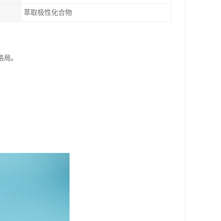
萃取极性化合物
格局。