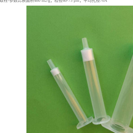
相萃取柱-参数比表面积480 m2/g；粒径40-75 μm；平均孔径70Å