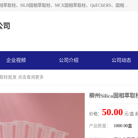
河北艺心逸意科技有限公司主营：C18固相萃取柱、Florisil固相萃取柱、HLB固相萃取柱、MCX固相萃取柱、QuEChERS、固相萃取空柱、针式过滤器 、固相萃取柱、黄曲霉毒素亲和柱。全国咨询热线：18630105913。河北艺心逸意科技有限公司接受来样定做，我们秉承着“顾客至上，锐意进取”的经营理念，坚持客户至上的原则为广大客户提供优质的服务，欢迎广大客户惠顾！免费咨询！
公司
企业视频
公司介绍
公司动态
固相萃取柱批发 点击查询更多
柳州Silica固相萃
50.00
价格：
元/盒 
产品数量：
1000.00盒