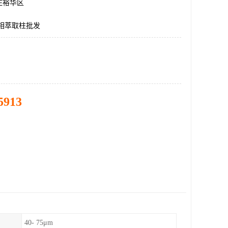
庄裕华区
a固相萃取柱批发
5913
40- 75μm