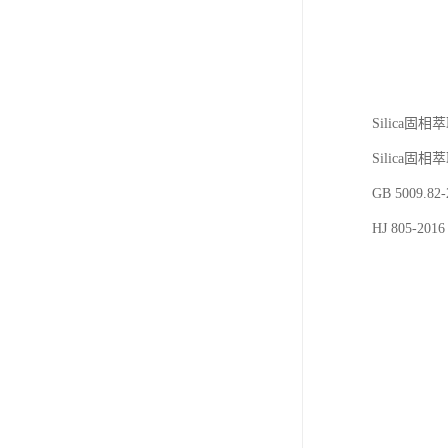
Silica
Silica固
GB 5009
HJ 805-