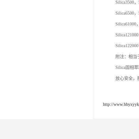
Silica350
Silica650
Silica610
Silica1210
Silica1220
附注：相当于Agil
Silic
放心安全，
http://www.hbyxyyk