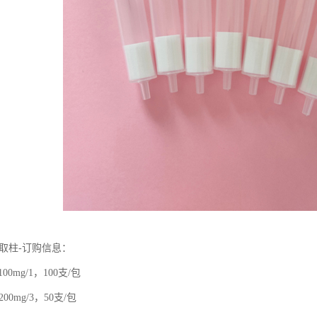
相萃取柱-订购信息：
，100mg/1，100支/包
0，200mg/3，50支/包