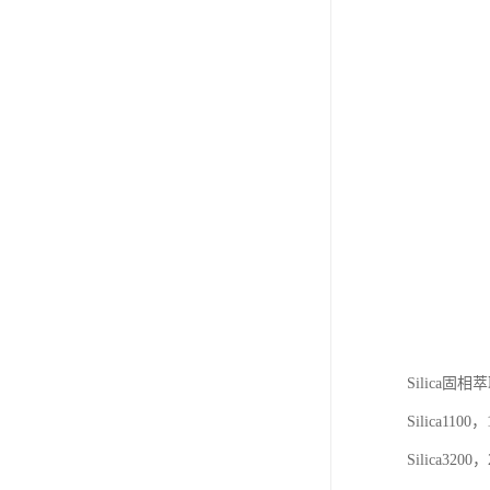
Silica固
Silica1100
Silica320