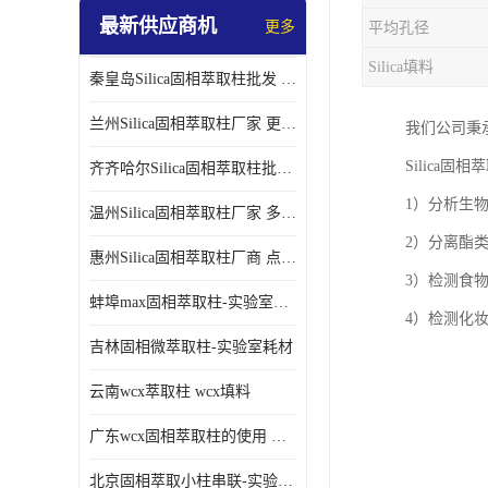
最新供应商机
更多
平均孔径
Silica填料
秦皇岛Silica固相萃取柱批发 更多请咨询
兰州Silica固相萃取柱厂家 更多请咨询
我们公司秉
Silica固
齐齐哈尔Silica固相萃取柱批发 更多请咨询
1）分析生
温州Silica固相萃取柱厂家 多种规格
2）分离酯
惠州Silica固相萃取柱厂商 点击查询更多
3）检测食
蚌埠max固相萃取柱-实验室耗材
4）检测化
吉林固相微萃取柱-实验室耗材
云南wcx萃取柱 wcx填料
广东wcx固相萃取柱的使用 wcx固相萃取柱通用流程
北京固相萃取小柱串联-实验室耗材