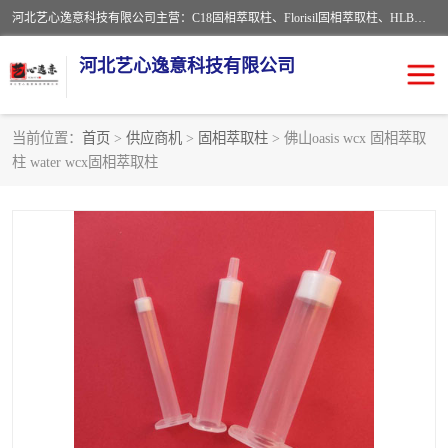
河北艺心逸意科技有限公司主营：C18固相萃取柱、Florisil固相萃取柱、HLB固相萃取柱、MCX固相萃取柱、QuEChERS、固相萃取空柱、针式过滤器 、固相萃取柱、黄曲霉毒素亲和柱。全国咨询热线：18630105913。河北艺心逸意科技有限公司接受来样定做，我们秉承着“顾客至上，锐意进取”的经营理念，坚持客户至上的原则为广大客户提供优质的服务，欢迎广大客户惠顾！免费咨询！
河北艺心逸意科技有限公司
当前位置：
首页
>
供应商机
>
固相萃取柱
> 佛山oasis wcx 固相萃取
柱 water wcx固相萃取柱
固相萃取柱
固相萃取专用柱
离子色谱预处理柱
免疫亲和柱
QuEChERS
SPE填料
ELISA试剂盒
过滤器/滤膜
多功能净化柱
SPE配件
萃取装置
96孔板