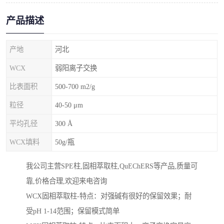
产品描述
产地
河北
WCX
弱阳离子交换
比表面积
500-700 m2/g
粒径
40-50 μm
平均孔径
300 Å
WCX填料
50g/瓶
我公司主营SPE柱,固相萃取柱,QuEChERS等产品,质量可
靠,价格合理,欢迎来电咨询
WCX固相萃取柱-特点：对强碱有很好的保留效果；耐
受pH 1-14范围；保留模式简单