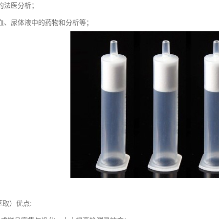
的法医分析；
血、尿体液中的药物和分析等；
萃取）优点: