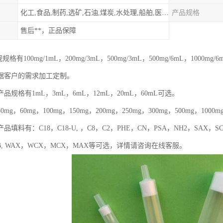
化工,食品,制药,选矿,石油,煤炭,水处理,船舶,医用,制药,冶金,纺织,其他
产品规格
售后**，正品保障
规格有100mg/1mL，200mg/3mL，500mg/3mL，500mg/6mL，1
据客户的需求加工定制。
品规格有1mL，3mL，6mL，12mL，20mL，60mL可选。
g，60mg，100mg，150mg，200mg，250mg，300mg，500mg，1000mg
料有：C18，C18-U, ，C8，C2，PHE，CN，PSA，NH2，SAX，SCX，Sili
 HLB, WAX，WCX，MCX，MAX等可选，详情请咨询在线客服。