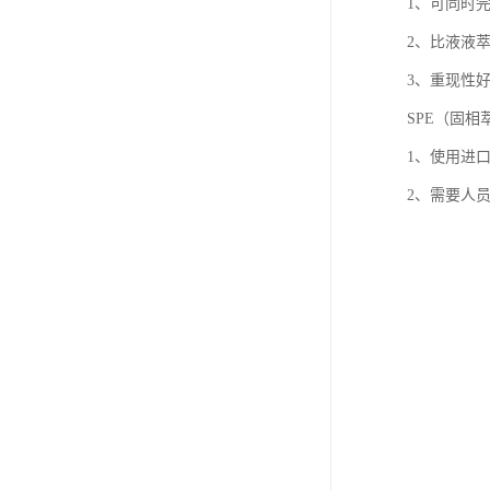
1、可同时
2、比液液
3、重现性
SPE（固相
1、使用进
2、需要人