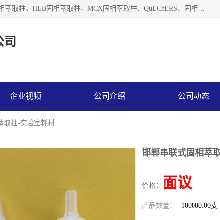
河北艺心逸意科技有限公司主营：C18固相萃取柱、Florisil固相萃取柱、HLB固相萃取柱、MCX固相萃取柱、QuEChERS、固相萃取空柱、针式过滤器 、固相萃取柱、黄曲霉毒素亲和柱。全国咨询热线：18630105913。河北艺心逸意科技有限公司接受来样定做，我们秉承着“顾客至上，锐意进取”的经营理念，坚持客户至上的原则为广大客户提供优质的服务，欢迎广大客户惠顾！免费咨询！
公司
企业视频
公司介绍
公司动态
萃取柱-实验室耗材
邯郸串联式固相萃取
面议
价格：
产品数量：
100000.00支