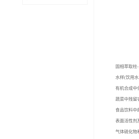
固相萃取柱
水样(饮用
有机合成中
蔬菜中残留
食品饮料中
表面活性剂
气体硫化物和