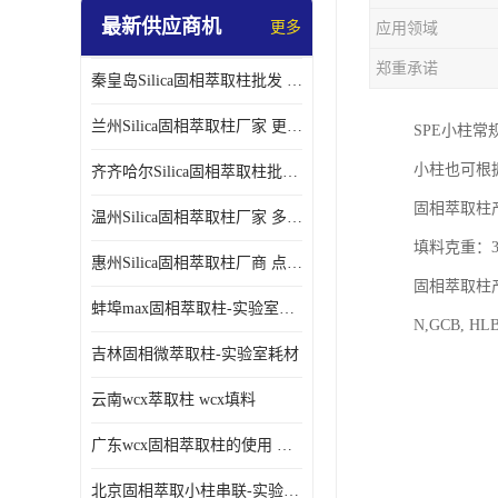
最新供应商机
更多
应用领域
郑重承诺
秦皇岛Silica固相萃取柱批发 更多请咨询
兰州Silica固相萃取柱厂家 更多请咨询
SPE小柱常规
小柱也可根
齐齐哈尔Silica固相萃取柱批发 更多请咨询
固相萃取柱产
温州Silica固相萃取柱厂家 多种规格
填料克重：30m
惠州Silica固相萃取柱厂商 点击查询更多
固相萃取柱产品填
蚌埠max固相萃取柱-实验室耗材
N,GCB,
吉林固相微萃取柱-实验室耗材
云南wcx萃取柱 wcx填料
广东wcx固相萃取柱的使用 wcx固相萃取柱通用流程
北京固相萃取小柱串联-实验室耗材