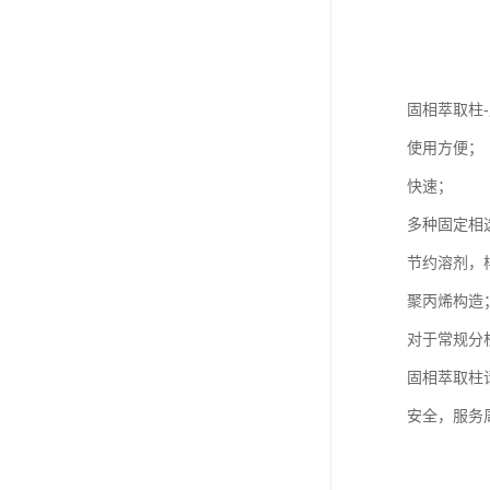
固相萃取柱
使用方便；
快速；
多种固定相
节约溶剂，
聚丙烯构造
对于常规分
固相萃取柱
安全，服务