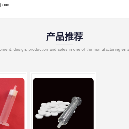
j.com
产品推荐
ment, design, production and sales in one of the manufacturing ent