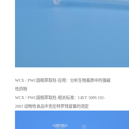
WCX / PWC固相萃取柱-应用：分析生物基质中的强碱
性药物
WCX / PWC固相萃取柱-相关标准：GB/T 5009.192-
2003 动物性⻝品中克伦特罗残留量的测定