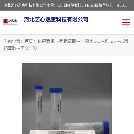
河北艺心逸意科技有限公司主营：C18固相萃取柱、Florisil固相萃取柱、HLB固相萃取柱、MCX固相萃取柱、QuEChERS、固相萃取空柱、针式过滤器 、固相萃取柱、黄曲霉毒素亲和柱。全国咨询热线：18630105913。河北艺心逸意科技有限公司接受来样定做，我们秉承着“顾客至上，锐意进取”的经营理念，坚持客户至上的原则为广大客户提供优质的服务，欢迎广大客户惠顾！免费咨询！
河北艺心逸意科技有限公司
当前位置：
首页
>
供应商机
>
固相萃取柱
> 衡水wcx柱和mcx wcx固
相萃取柱英文全称
固相萃取柱
固相萃取专用柱
离子色谱预处理柱
免疫亲和柱
QuEChERS
SPE填料
ELISA试剂盒
过滤器/滤膜
多功能净化柱
SPE配件
萃取装置
96孔板