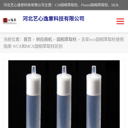
河北艺心逸意科技有限公司主营：C18固相萃取柱、Florisil固相萃取柱、HLB固相萃取柱、MCX固相萃取柱、QuEChERS、固相萃取空柱、针式过滤器 、固相萃取柱、黄曲霉毒素亲和柱。全国咨询热线：18630105913。河北艺心逸意科技有限公司接受来样定做，我们秉承着“顾客至上，锐意进取”的经营理念，坚持客户至上的原则为广大客户提供优质的服务，欢迎广大客户惠顾！免费咨询！
河北艺心逸意科技有限公司
当前位置：
首页
>
供应商机
>
固相萃取柱
> 吉安wcx固相萃取柱使用
指南 WCX和MCX固相萃取柱区别
固相萃取柱
固相萃取专用柱
离子色谱预处理柱
免疫亲和柱
QuEChERS
SPE填料
ELISA试剂盒
过滤器/滤膜
多功能净化柱
SPE配件
萃取装置
96孔板