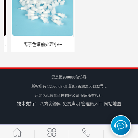
离子色谱前处理小柱​
HLB固相萃取柱 PEP固相萃取柱 PLS固相萃取柱
您是第
2600800
位访客
版权所有 ©2026-08-09
冀ICP备2021001332号-2
河北艺心逸意科技有限公司
保留所有权利.
技术支持：
八方资源网
免责声明
管理员入口
网站地图
6mL 固相萃取玻璃空柱 SPE玻璃空柱