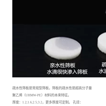
疏水性筛板是常规型筛板，筛板的疏水性是超高分子量
聚乙烯（UHMW-PE）材料的本来特征。
厚度：1.2;1.6;2.5;3.2，更多厚度可定制。 孔径：