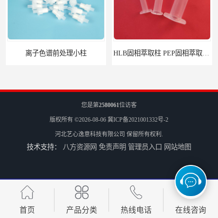
离子色谱前处理小柱​
HLB固相萃取柱 PEP固相萃取柱 PLS固相萃取柱
您是第
2580061
位访客
版权所有 ©2026-08-06
冀ICP备2021001332号-2
河北艺心逸意科技有限公司
保留所有权利.
技术支持：
八方资源网
免责声明
管理员入口
网站地图
6mL 固相萃取玻璃空柱 SPE玻璃空柱
首页
产品分类
热线电话
在线咨询