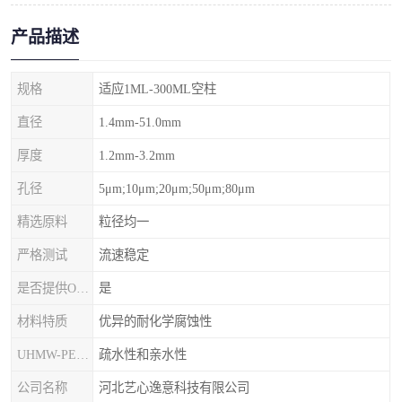
产品描述
规格
适应1ML-300ML空柱
直径
1.4mm-51.0mm
厚度
1.2mm-3.2mm
孔径
5μm;10μm;20μm;50μm;80μm
精选原料
粒径均一
严格测试
流速稳定
是否提供OEM代加工
是
材料特质
优异的耐化学腐蚀性
UHMW-PE筛板
疏水性和亲水性
公司名称
河北艺心逸意科技有限公司