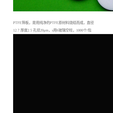
PTFE筛板，是用纯净的PTFE原材料烧结而成，直径
12.7 厚度2.5 孔径20μm，s用6玻璃空柱，1000个/包