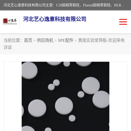
河北艺心逸意科技有限公司主营：C18固相萃取柱、Florisil固相萃取柱、HLB固相萃取柱、MCX固相萃取柱、QuEChERS、固相萃取空柱、针式过滤器 、固相萃取柱、黄曲霉毒素亲和柱。全国咨询热线：18630105913。河北艺心逸意科技有限公司接受来样定做，我们秉承着“顾客至上，锐意进取”的经营理念，坚持客户至上的原则为广大客户提供优质的服务，欢迎广大客户惠顾！免费咨询！
河北艺心逸意科技有限公司
当前位置：
首页
>
供应商机
>
SPE配件
> 黄南实验室筛板-欢迎来电
详谈
固相萃取柱
固相萃取专用柱
离子色谱预处理柱
免疫亲和柱
QuEChERS
SPE填料
ELISA试剂盒
过滤器/滤膜
多功能净化柱
SPE配件
萃取装置
96孔板