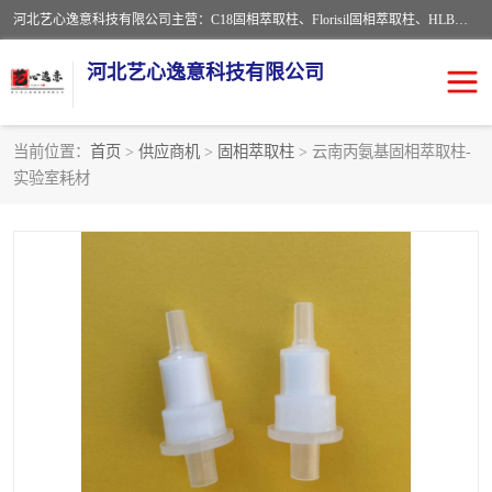
河北艺心逸意科技有限公司主营：C18固相萃取柱、Florisil固相萃取柱、HLB固相萃取柱、MCX固相萃取柱、QuEChERS、固相萃取空柱、针式过滤器 、固相萃取柱、黄曲霉毒素亲和柱。全国咨询热线：18630105913。河北艺心逸意科技有限公司接受来样定做，我们秉承着“顾客至上，锐意进取”的经营理念，坚持客户至上的原则为广大客户提供优质的服务，欢迎广大客户惠顾！免费咨询！
河北艺心逸意科技有限公司
当前位置：
首页
>
供应商机
>
固相萃取柱
> 云南丙氨基固相萃取柱-
实验室耗材
固相萃取柱
固相萃取专用柱
离子色谱预处理柱
免疫亲和柱
QuEChERS
SPE填料
ELISA试剂盒
过滤器/滤膜
多功能净化柱
SPE配件
萃取装置
96孔板