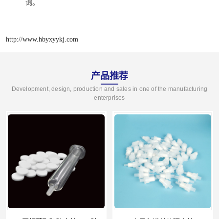
询。
http://www.hbyxyykj.com
产品推荐
Development, design, production and sales in one of the manufacturing
enterprises