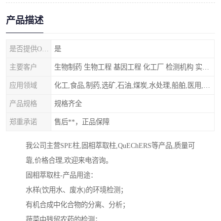
产品描述
是否提供OEM代加工
是
主要客户
生物制药 生物工程 基因工程 化工厂 检测机构 实验室
应用领域
化工,食品,制药,选矿,石油,煤炭,水处理,船舶,医用,制药,冶金,纺织,其他
产品规格
规格齐全
郑重承诺
售后**，正品保障
我公司主营SPE柱,固相萃取柱,QuEChERS等产品,质量可
靠,价格合理,欢迎来电咨询。
固相萃取柱-产品用途：
水样(饮用水、废水)的环境检测；
有机合成中化合物的分离、分析；
蔬菜中残留农药的检测；