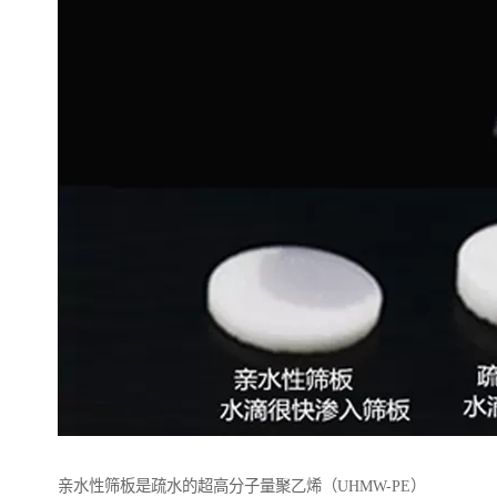
亲水性筛板是疏水的超高分子量聚乙烯（UHMW-PE）