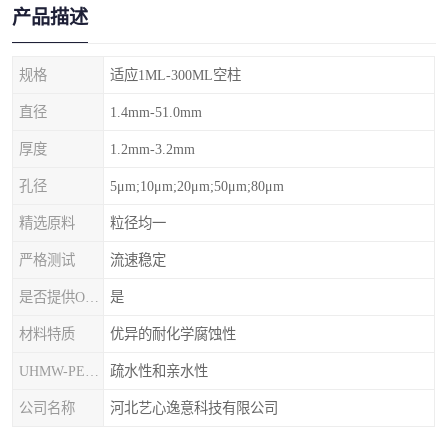
产品描述
规格
适应1ML-300ML空柱
直径
1.4mm-51.0mm
厚度
1.2mm-3.2mm
孔径
5μm;10μm;20μm;50μm;80μm
精选原料
粒径均一
严格测试
流速稳定
是否提供OEM代加工
是
材料特质
优异的耐化学腐蚀性
UHMW-PE筛板
疏水性和亲水性
公司名称
河北艺心逸意科技有限公司