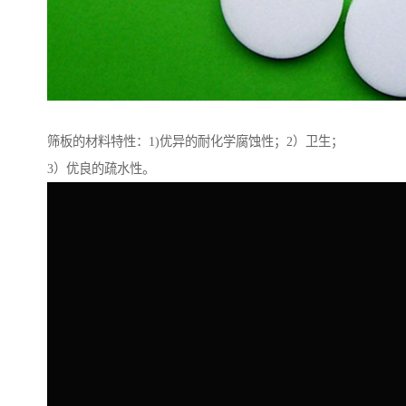
筛板的材料特性：1)优异的耐化学腐蚀性；2）卫生；
3）优良的疏水性。