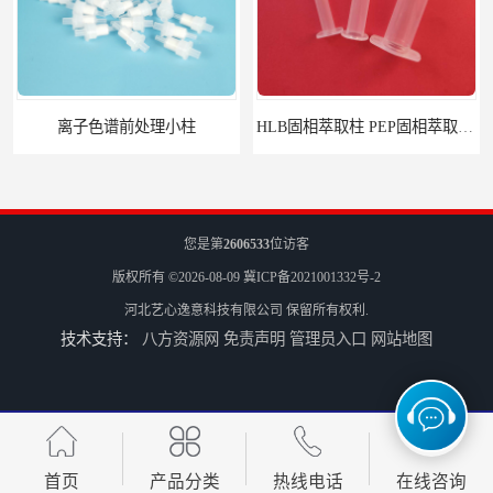
离子色谱前处理小柱​
HLB固相萃取柱 PEP固相萃取柱 PLS固相萃取柱
您是第
2606533
位访客
版权所有 ©2026-08-09
冀ICP备2021001332号-2
河北艺心逸意科技有限公司
保留所有权利.
技术支持：
八方资源网
免责声明
管理员入口
网站地图
6mL 固相萃取玻璃空柱 SPE玻璃空柱
首页
产品分类
热线电话
在线咨询