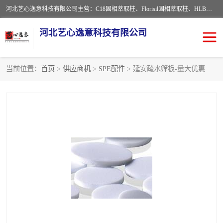
河北艺心逸意科技有限公司主营：C18固相萃取柱、Florisil固相萃取柱、HLB固相萃取柱、MCX固相萃取柱、QuEChERS、固相萃取空柱、针式过滤器 、固相萃取柱、黄曲霉毒素亲和柱。全国咨询热线：18630105913。河北艺心逸意科技有限公司接受来样定做，我们秉承着“顾客至上，锐意进取”的经营理念，坚持客户至上的原则为广大客户提供优质的服务，欢迎广大客户惠顾！免费咨询！
河北艺心逸意科技有限公司
当前位置：
首页
>
供应商机
>
SPE配件
> 延安疏水筛板-量大优惠
固相萃取柱
固相萃取专用柱
离子色谱预处理柱
免疫亲和柱
QuEChERS
SPE填料
ELISA试剂盒
过滤器/滤膜
多功能净化柱
SPE配件
萃取装置
96孔板