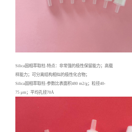
Silica固相萃取柱-特点：非常强的极性保留能力；高载
样能力；可分离结构相似的极性化合物；
Silica固相萃取柱-参数比表面积480 m2/g；粒径40-
75 μm；平均孔径70Å