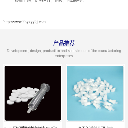
质量上乘，价格合理，供应，包邮服务。
http://www.hbyxyykj.com
产品推荐
Development, design, production and sales in one of the manufacturing
enterprises