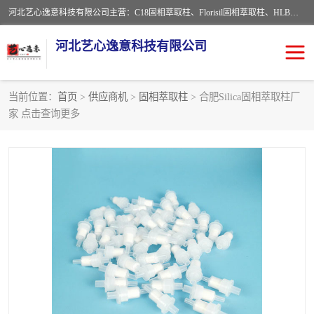
河北艺心逸意科技有限公司主营：C18固相萃取柱、Florisil固相萃取柱、HLB固相萃取柱、MCX固相萃取柱、QuEChERS、固相萃取空柱、针式过滤器 、固相萃取柱、黄曲霉毒素亲和柱。全国咨询热线：18630105913。河北艺心逸意科技有限公司接受来样定做，我们秉承着“顾客至上，锐意进取”的经营理念，坚持客户至上的原则为广大客户提供优质的服务，欢迎广大客户惠顾！免费咨询！
河北艺心逸意科技有限公司
当前位置：
首页
>
供应商机
>
固相萃取柱
> 合肥Silica固相萃取柱厂
家 点击查询更多
固相萃取柱
固相萃取专用柱
离子色谱预处理柱
免疫亲和柱
QuEChERS
SPE填料
ELISA试剂盒
过滤器/滤膜
多功能净化柱
SPE配件
萃取装置
96孔板