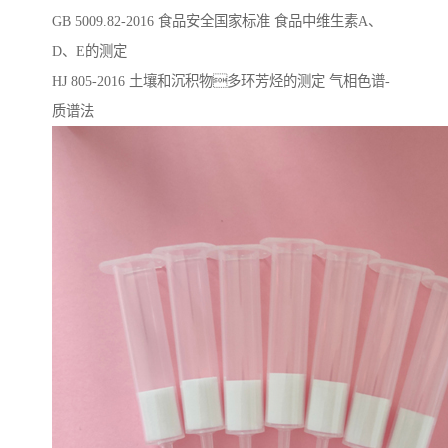
GB 5009.82-2016 ⻝品安全国家标准 ⻝品中维⽣素A、
D、E的测定
HJ 805-2016 ⼟壤和沉积物多环芳烃的测定 ⽓相⾊谱-
质谱法