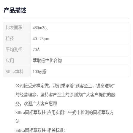
产品描述
比表面积
480m2/g
粒径
40- 75μm
平均孔径
70Å
应用
萃取极性化合物
Silica填料
100g/瓶
公司接受来样定做，我们秉承着“顾客至上，锐意进取”
的经营理念，坚持客户至上的原则为广大客户提供的服
务，欢迎广大客户惠顾
Silica固相萃取柱-应用实例：牛奶中检测的固相萃取方
法
Silica固相萃取柱-相关标准：