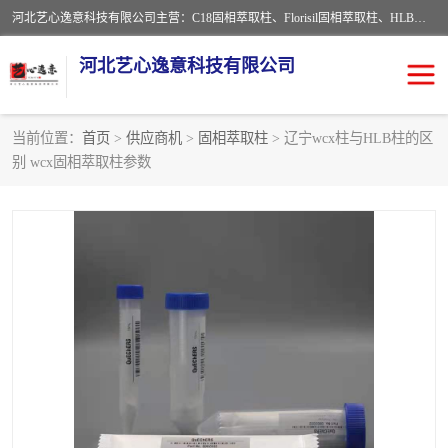
河北艺心逸意科技有限公司主营：C18固相萃取柱、Florisil固相萃取柱、HLB固相萃取柱、MCX固相萃取柱、QuEChERS、固相萃取空柱、针式过滤器 、固相萃取柱、黄曲霉毒素亲和柱。全国咨询热线：18630105913。河北艺心逸意科技有限公司接受来样定做，我们秉承着“顾客至上，锐意进取”的经营理念，坚持客户至上的原则为广大客户提供优质的服务，欢迎广大客户惠顾！免费咨询！
河北艺心逸意科技有限公司
当前位置：
首页
>
供应商机
>
固相萃取柱
> 辽宁wcx柱与HLB柱的区
别 wcx固相萃取柱参数
固相萃取柱
固相萃取专用柱
离子色谱预处理柱
免疫亲和柱
QuEChERS
SPE填料
ELISA试剂盒
过滤器/滤膜
多功能净化柱
SPE配件
萃取装置
96孔板