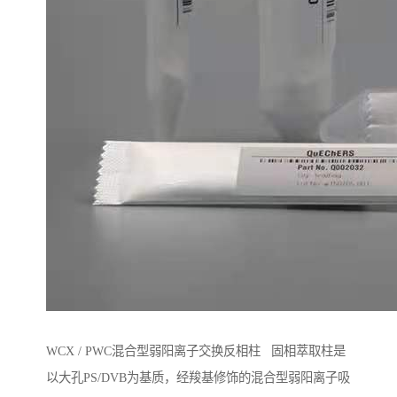
WCX / PWC混合型弱阳离子交换反相柱 固相萃取柱是
以大孔PS/DVB为基质，经羧基修饰的混合型弱阳离子吸