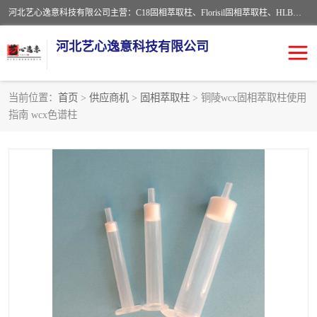
河北艺心逸意科技有限公司主营：C18固相萃取柱、Florisil固相萃取柱、HLB固相萃取柱、MCX固相萃取柱、QuEChERS、固相萃取空柱、针式过滤器 、固相萃取柱、黄曲霉毒素亲和柱。全国咨询热线：18630105913。河北艺心逸意科技有限公司接受来样定做，我们秉承着“顾客至上，锐意进取”的经营理念，坚持客户至上的原则为广大客户提供优质的服务，欢迎广大客户惠顾！免费咨询！
河北艺心逸意科技有限公司
当前位置：
首页
>
供应商机
>
固相萃取柱
> 铜陵wcx固相萃取柱使用
指南 wcx色谱柱
固相萃取柱
固相萃取专用柱
离子色谱预处理柱
免疫亲和柱
QuEChERS
SPE填料
ELISA试剂盒
过滤器/滤膜
多功能净化柱
SPE配件
萃取装置
96孔板