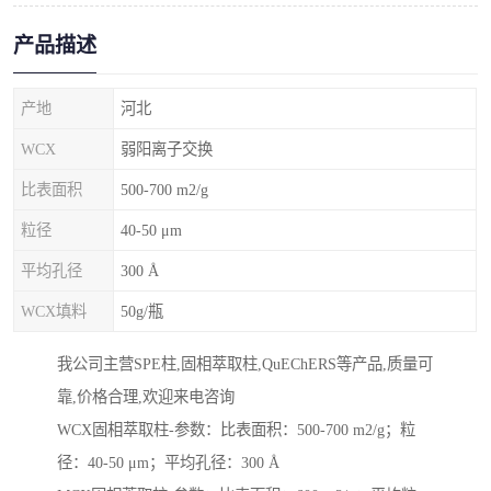
产品描述
产地
河北
WCX
弱阳离子交换
比表面积
500-700 m2/g
粒径
40-50 μm
平均孔径
300 Å
WCX填料
50g/瓶
我公司主营SPE柱,固相萃取柱,QuEChERS等产品,质量可
靠,价格合理,欢迎来电咨询
WCX固相萃取柱-参数：比表面积：500-700 m2/g；粒
径：40-50 μm；平均孔径：300 Å