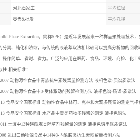
河北石家庄
平均粒径
零售&批发
平均孔径
olid-Phase Extraction，简称SPE）是近年发展起来一种样品预
的分离、纯化和浓缩，与传统的液液萃取法相比较可以提高分析物的回收
，操作简单、省时、省力。广泛的应用在医药、食品、环境、商检、化工
取柱-相关标准：
1315-2007 动物源性食品中青族抗生素残留量检测方法 液相色谱-质谱质谱法
313-2007 动物源性食品中β-受体激动剂残留检测方法 液相色谱-质谱-质谱法
85-2013 食品安全国家标准 动物性食品中林可、克林和大观多残留的测定气
82-2013 食品安全国家标准 水产品中青类药物多残留的测定 液相色谱法
067-2011 土壤中13种磺酰脲类除草剂残留量的测定 液相色谱串联质谱法
50-2008 进出口动物源食品中14种β-内酰胺类抗生素残留量检测方法