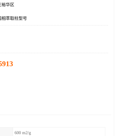
庄裕华区
固相萃取柱型号
5913
600 m2/g