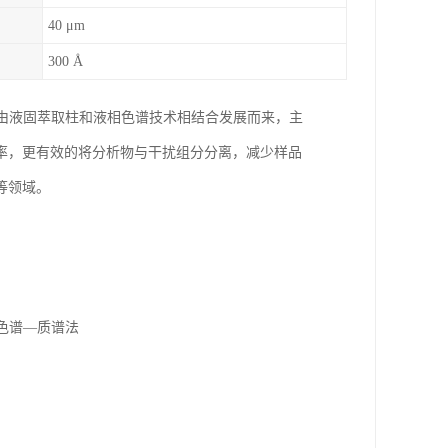
40 μm
300 Å
处理技术，由液固萃取柱和液相色谱技术相结合发展而来，主
率，更有效的将分析物与干扰组分分离，减少样品
等领域。
相色谱—质谱法