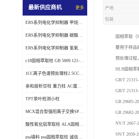
最新供应商机
更多
产地
包装
ERS系列电化学抑制器 甲烷磺酸体系 实验器材
ERS系列电化学抑制器 碳酸盐体系 实验科研仪器 适配离子色谱仪产品
固相萃取（S
要用于样品
ERS系列电化学抑制器 氢氧根体系 检测灵敏度高 适用梯度淋洗 实验耗材
预处理过程
c18固相萃取柱 GB 5009.121-2016 spe柱
HLB固相萃
1CC离子色谱预处理柱2.5CC 50支/盒
GB/T 2
亲和层析空柱 重力柱 AC蛋白纯化柱 蛋白层析柱
GB/T 21
TPT茶叶检测小柱
GB 296
MCX混合型强阳离子交换SPE柱60mg/3ml
GB 296
NY/T 2
酸性氧化铝萃取柱 ALA固相萃取柱
SN/T 20
psa填料 psa固相萃取柱 诚信经营 来电咨询