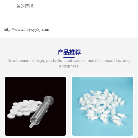
意的选择.
http://www.hbyxyykj.com
产品推荐
Development, design, production and sales in one of the manufacturing
enterprises