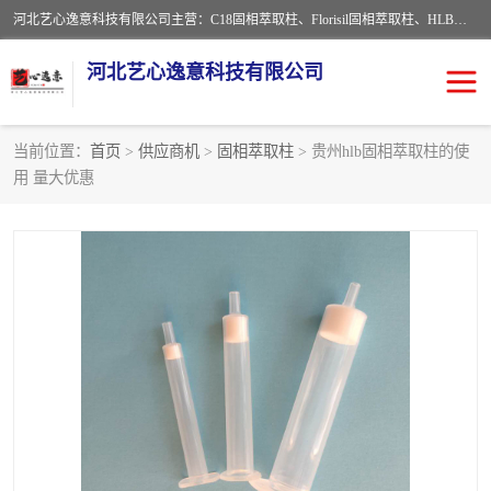
河北艺心逸意科技有限公司主营：C18固相萃取柱、Florisil固相萃取柱、HLB固相萃取柱、MCX固相萃取柱、QuEChERS、固相萃取空柱、针式过滤器 、固相萃取柱、黄曲霉毒素亲和柱。全国咨询热线：18630105913。河北艺心逸意科技有限公司接受来样定做，我们秉承着“顾客至上，锐意进取”的经营理念，坚持客户至上的原则为广大客户提供优质的服务，欢迎广大客户惠顾！免费咨询！
河北艺心逸意科技有限公司
当前位置：
首页
>
供应商机
>
固相萃取柱
> 贵州hlb固相萃取柱的使
用 量大优惠
固相萃取柱
固相萃取专用柱
离子色谱预处理柱
免疫亲和柱
QuEChERS
SPE填料
ELISA试剂盒
过滤器/滤膜
多功能净化柱
SPE配件
萃取装置
96孔板