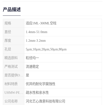
产品描述
规格
适应1ML-300ML空柱
直径
1.4mm-51.0mm
厚度
1.2mm-3.2mm
孔径
5μm;10μm;20μm;50μm;80μm
精选原料
粒径均一
严格测试
流速稳定
是否提供OEM代加工
是
材料特质
优异的耐化学腐蚀性
UHMW-PE筛板
疏水性和亲水性
公司名称
河北艺心逸意科技有限公司