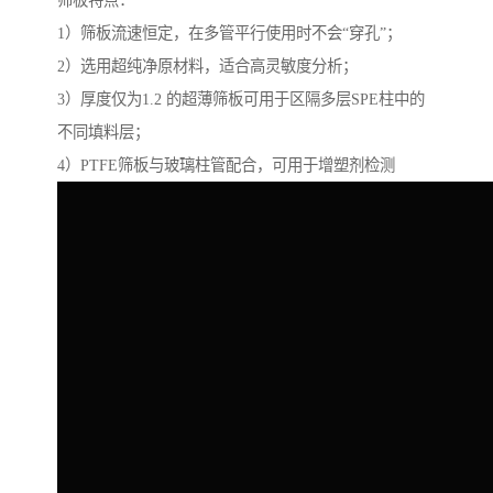
筛板特点：
1）筛板流速恒定，在多管平行使用时不会“穿孔”；
2）选用超纯净原材料，适合高灵敏度分析；
3）厚度仅为1.2 的超薄筛板可用于区隔多层SPE柱中的
不同填料层；
4）PTFE筛板与玻璃柱管配合，可用于增塑剂检测