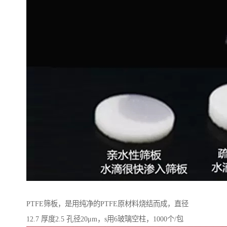
PTFE筛板，是用纯净的PTFE原材料烧结而成，直径
12.7 厚度2.5 孔径20μm，s用6玻璃空柱，1000个/包