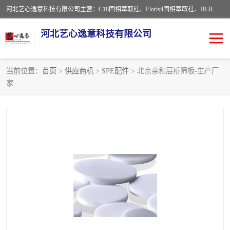
河北艺心逸意科技有限公司主营：C18固相萃取柱、Florisil固相萃取柱、HLB固相萃取柱、MCX固相萃取柱、QuEChERS、固相萃取空柱、针式过滤器 、固相萃取柱、黄曲霉毒素亲和柱。全国咨询热线：18630105913。河北艺心逸意科技有限公司接受来样定做，我们秉承着“顾客至上，锐意进取”的经营理念，坚持客户至上的原则为广大客户提供优质的服务，欢迎广大客户惠顾！免费咨询！
河北艺心逸意科技有限公司
当前位置：
首页
>
供应商机
>
SPE配件
> 北京亲和层析筛板-生产厂
家
固相萃取柱
固相萃取专用柱
离子色谱预处理柱
免疫亲和柱
QuEChERS
SPE填料
ELISA试剂盒
过滤器/滤膜
多功能净化柱
SPE配件
萃取装置
96孔板