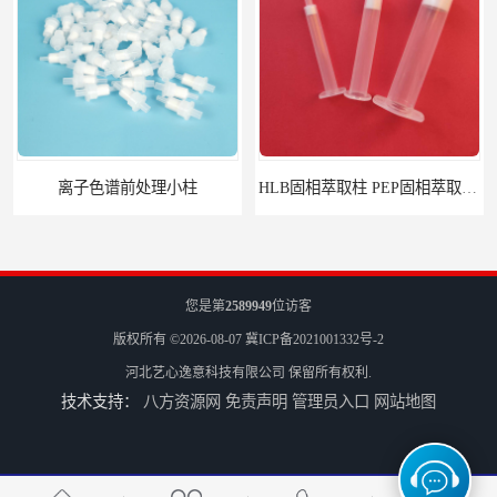
离子色谱前处理小柱​
HLB固相萃取柱 PEP固相萃取柱 PLS固相萃取柱
您是第
2589949
位访客
版权所有 ©2026-08-07
冀ICP备2021001332号-2
河北艺心逸意科技有限公司
保留所有权利.
技术支持：
八方资源网
免责声明
管理员入口
网站地图
6mL 固相萃取玻璃空柱 SPE玻璃空柱