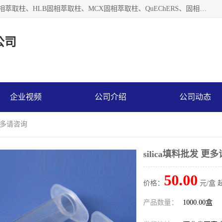
河北艺心逸意科技有限公司主营：C18固相萃取柱、Florisil固相萃取柱、HLB固相萃取柱、MCX固相萃取柱、QuEChERS、固相萃取空柱、针式过滤器 、固相萃取柱、黄曲霉毒素亲和柱。全国咨询热线：18630105913。河北艺心逸意科技有限公司接受来样定做，我们秉承着“顾客至上，锐意进取”的经营理念，坚持客户至上的原则为广大客户提供优质的服务，欢迎广大客户惠顾！免费咨询！
公司
企业视频
公司介绍
公司动态
 更多请咨询
silica填料批发 更
50.00
价格：
元/盒 
产品数量：
1000.00盒