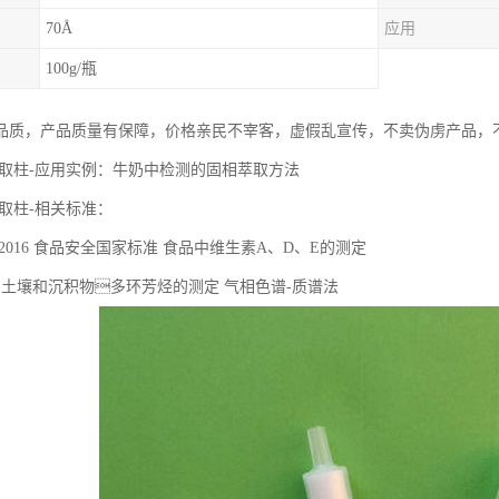
70Å
应用
100g/瓶
品质，产品质量有保障，价格亲民不宰客，虚假乱宣传，不卖伪虏产品，
固相萃取柱-应用实例：牛奶中检测的固相萃取方法
相萃取柱-相关标准：
.82-2016 ⻝品安全国家标准 ⻝品中维⽣素A、D、E的测定
2016 ⼟壤和沉积物多环芳烃的测定 ⽓相⾊谱-质谱法