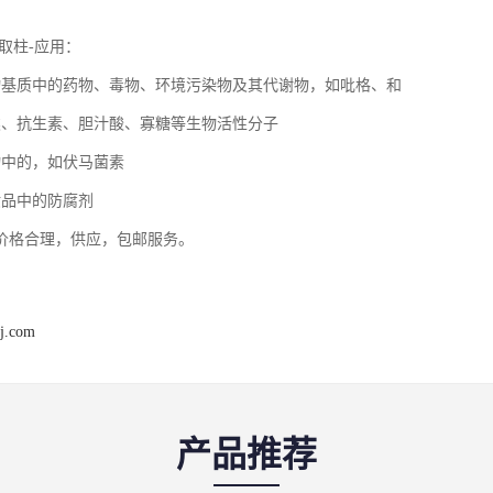
相萃取柱-应用：
物基质中的药物、毒物、环境污染物及其代谢物，如吡格、和
类、抗生素、胆汁酸、寡糖等生物活性分子
物中的，如伏马菌素
妆品中的防腐剂
价格合理，供应，包邮服务。
j.com
产品推荐