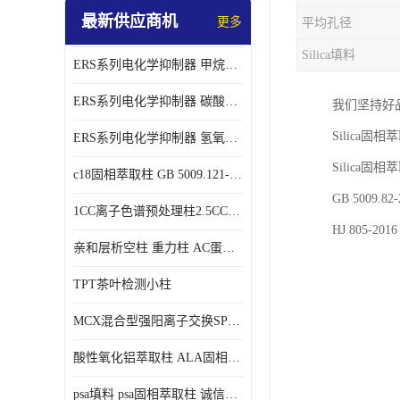
最新供应商机
更多
平均孔径
Silica填料
ERS系列电化学抑制器 甲烷磺酸体系 实验器材
ERS系列电化学抑制器 碳酸盐体系 实验科研仪器 适配离子色谱仪产品
我们坚持好
Silica
ERS系列电化学抑制器 氢氧根体系 检测灵敏度高 适用梯度淋洗 实验耗材
Silica固
c18固相萃取柱 GB 5009.121-2016 spe柱
GB 5009
1CC离子色谱预处理柱2.5CC 50支/盒
HJ 805-
亲和层析空柱 重力柱 AC蛋白纯化柱 蛋白层析柱
TPT茶叶检测小柱
MCX混合型强阳离子交换SPE柱60mg/3ml
酸性氧化铝萃取柱 ALA固相萃取柱
psa填料 psa固相萃取柱 诚信经营 来电咨询