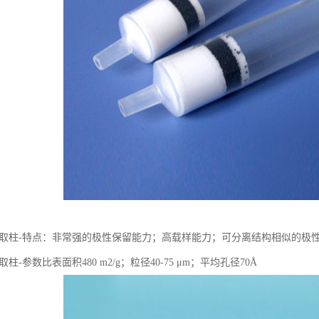
a固相萃取柱-特点：非常强的极性保留能力；高载样能力；可分离结构相似的极
相萃取柱-参数比表面积480 m2/g；粒径40-75 μm；平均孔径70Å