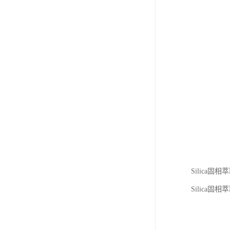
Silic
Silica固