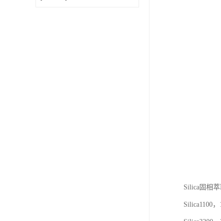
Silica固
Silica1100