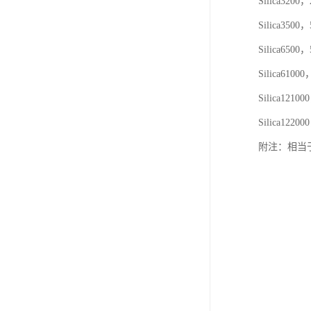
Silica320
Silica350
Silica650
Silica610
Silica1210
Silica1220
附注：相当于Agil