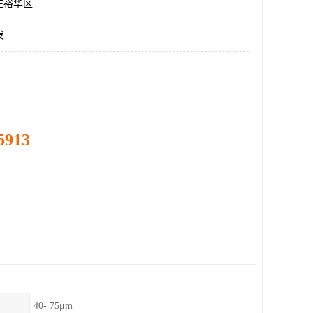
庄裕华区
发
5913
40- 75μm