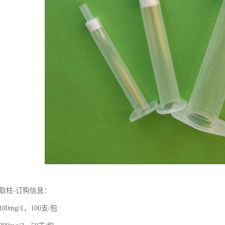
相萃取柱-订购信息：
，100mg/1，100支/包