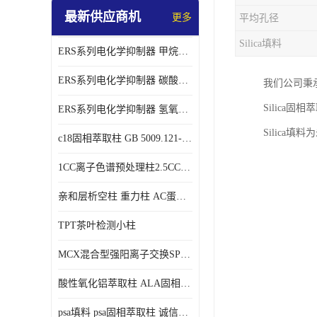
最新供应商机
更多
平均孔径
Silica填料
ERS系列电化学抑制器 甲烷磺酸体系 实验器材
ERS系列电化学抑制器 碳酸盐体系 实验科研仪器 适配离子色谱仪产品
我们公司秉
Silica
ERS系列电化学抑制器 氢氧根体系 检测灵敏度高 适用梯度淋洗 实验耗材
Silic
c18固相萃取柱 GB 5009.121-2016 spe柱
1CC离子色谱预处理柱2.5CC 50支/盒
亲和层析空柱 重力柱 AC蛋白纯化柱 蛋白层析柱
TPT茶叶检测小柱
MCX混合型强阳离子交换SPE柱60mg/3ml
酸性氧化铝萃取柱 ALA固相萃取柱
psa填料 psa固相萃取柱 诚信经营 来电咨询