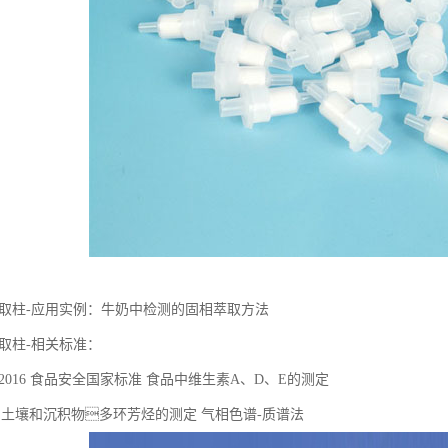
固相萃取柱-应用实例：牛奶中检测的固相萃取方法
相萃取柱-相关标准：
.82-2016 ⻝品安全国家标准 ⻝品中维⽣素A、D、E的测定
2016 ⼟壤和沉积物多环芳烃的测定 ⽓相⾊谱-质谱法