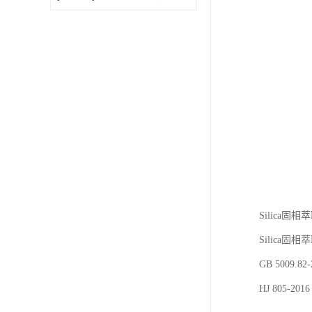
Silica
Silica固
GB 5009
HJ 805-