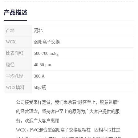
产品描述
产地
河北
WCX
弱阳离子交换
比表面积
500-700 m2/g
粒径
40-50 μm
平均孔径
300 Å
WCX填料
50g/瓶
公司接受来样定做，我们秉承着“顾客至上，锐意进取”
的经营理念，坚持客户至上的原则为广大客户提供的服
务，欢迎广大客户惠顾
WCX / PWC混合型弱阳离子交换反相柱 固相萃取柱是