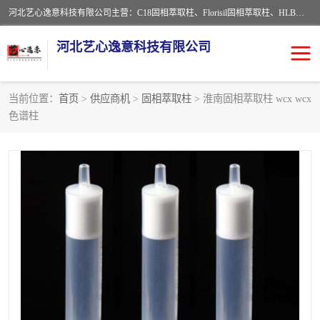
河北艺心逸意科技有限公司主营：C18固相萃取柱、Florisil固相萃取柱、HLB固相萃取柱、MCX固相萃取柱、QuEChERS、固相萃取空柱、针式过滤器 、固相萃取柱、黄曲霉毒素亲和柱。全国咨询热线：18630105913。河北艺心逸意科技有限公司接受来样定做，我们秉承着“顾客至上，锐意进取”的经营理念，坚持客户至上的原则为广大客户提供优质的服务，欢迎广大客户惠顾！免费咨询！
河北艺心逸意科技有限公司
当前位置：
首页
>
供应商机
>
固相萃取柱
> 淮南固相萃取柱 wcx wcx
色谱柱
固相萃取柱
固相萃取专用柱
离子色谱预处理柱
免疫亲和柱
QuEChERS
SPE填料
ELISA试剂盒
过滤器/滤膜
多功能净化柱
SPE配件
萃取装置
96孔板