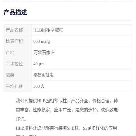
产品描述
产品名称
HLB固相萃取柱
比表面积
600 m2/g
产地
河北石家庄
平均粒径
40 μm
包装
零售&批发
平均孔径
300 Å
我公司提供HLB固相萃取柱，产品齐全，价格合理，种
类丰富，性能稳定，应用广泛，是您的选择，欢迎致电
详询。
HLB填料让您能够自行装填SPE柱，满足多样化的应用