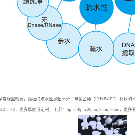
是常规型筛板，筛板的疏水性是超高分子量聚乙烯（UHMW-PE）材料的
.6;2.5;3.2，更多厚度可定制。 孔径：5μm;10μm;20μm;50μm;80μm，