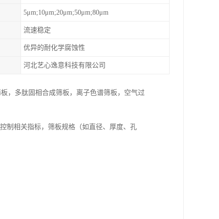
5μm;10μm;20μm;50μm;80μm
流速稳定
优异的耐化学腐蚀性
河北艺心逸意科技有限公司
合成筛板，多肽固相合成筛板，离子色谱筛板，空气过
严格控制相关指标，筛板规格（如直径、厚度、孔
。