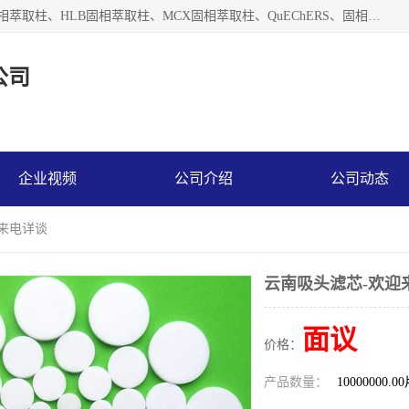
河北艺心逸意科技有限公司主营：C18固相萃取柱、Florisil固相萃取柱、HLB固相萃取柱、MCX固相萃取柱、QuEChERS、固相萃取空柱、针式过滤器 、固相萃取柱、黄曲霉毒素亲和柱。全国咨询热线：18630105913。河北艺心逸意科技有限公司接受来样定做，我们秉承着“顾客至上，锐意进取”的经营理念，坚持客户至上的原则为广大客户提供优质的服务，欢迎广大客户惠顾！免费咨询！
公司
企业视频
公司介绍
公司动态
迎来电详谈
云南吸头滤芯-欢迎
面议
价格：
产品数量：
10000000.0