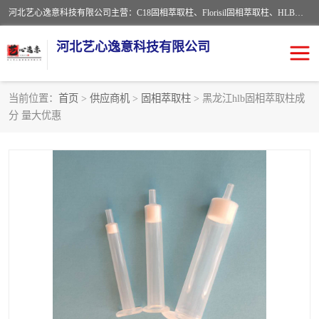
河北艺心逸意科技有限公司主营：C18固相萃取柱、Florisil固相萃取柱、HLB固相萃取柱、MCX固相萃取柱、QuEChERS、固相萃取空柱、针式过滤器 、固相萃取柱、黄曲霉毒素亲和柱。全国咨询热线：18630105913。河北艺心逸意科技有限公司接受来样定做，我们秉承着“顾客至上，锐意进取”的经营理念，坚持客户至上的原则为广大客户提供优质的服务，欢迎广大客户惠顾！免费咨询！
河北艺心逸意科技有限公司
当前位置：
首页
>
供应商机
>
固相萃取柱
> 黑龙江hlb固相萃取柱成
分 量大优惠
固相萃取柱
固相萃取专用柱
离子色谱预处理柱
免疫亲和柱
QuEChERS
SPE填料
ELISA试剂盒
过滤器/滤膜
多功能净化柱
SPE配件
萃取装置
96孔板