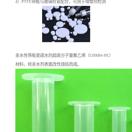
4）PTFE筛板与玻璃柱管配合，可用于增塑剂检测
亲水性筛板是疏水的超高分子量聚乙烯（UHMW-PE）
材料，经亲水剂表面改性烧结而成。