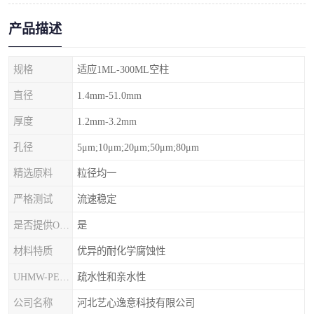
产品描述
规格
适应1ML-300ML空柱
直径
1.4mm-51.0mm
厚度
1.2mm-3.2mm
孔径
5μm;10μm;20μm;50μm;80μm
精选原料
粒径均一
严格测试
流速稳定
是否提供OEM代加工
是
材料特质
优异的耐化学腐蚀性
UHMW-PE筛板
疏水性和亲水性
公司名称
河北艺心逸意科技有限公司