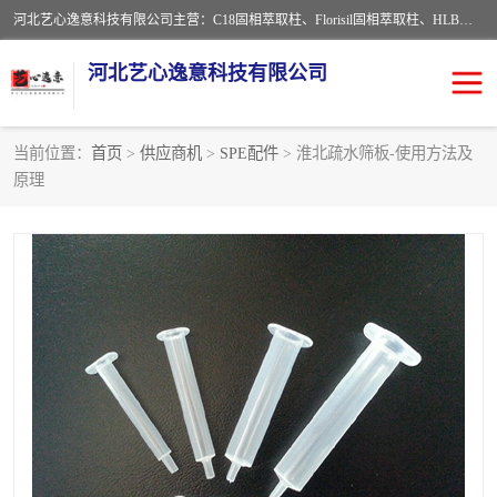
河北艺心逸意科技有限公司主营：C18固相萃取柱、Florisil固相萃取柱、HLB固相萃取柱、MCX固相萃取柱、QuEChERS、固相萃取空柱、针式过滤器 、固相萃取柱、黄曲霉毒素亲和柱。全国咨询热线：18630105913。河北艺心逸意科技有限公司接受来样定做，我们秉承着“顾客至上，锐意进取”的经营理念，坚持客户至上的原则为广大客户提供优质的服务，欢迎广大客户惠顾！免费咨询！
河北艺心逸意科技有限公司
当前位置：
首页
>
供应商机
>
SPE配件
> 淮北疏水筛板-使用方法及
原理
固相萃取柱
固相萃取专用柱
离子色谱预处理柱
免疫亲和柱
QuEChERS
SPE填料
ELISA试剂盒
过滤器/滤膜
多功能净化柱
SPE配件
萃取装置
96孔板