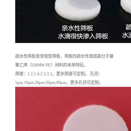
疏水性筛板是常规型筛板，筛板的疏水性是超高分子量
聚乙烯（UHMW-PE）材料的本来特征。
厚度：1.2;1.6;2.5;3.2，更多厚度可定制。 孔径：
5μm;10μm;20μm;50μm;80μm，更多孔径可定制。