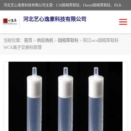
河北艺心逸意科技有限公司主营：C18固相萃取柱、Florisil固相萃取柱、HLB固相萃取柱、MCX固相萃取柱、QuEChERS、固相萃取空柱、针式过滤器 、固相萃取柱、黄曲霉毒素亲和柱。全国咨询热线：18630105913。河北艺心逸意科技有限公司接受来样定做，我们秉承着“顾客至上，锐意进取”的经营理念，坚持客户至上的原则为广大客户提供优质的服务，欢迎广大客户惠顾！免费咨询！
河北艺心逸意科技有限公司
当前位置：
首页
>
供应商机
>
固相萃取柱
> 阳江wcx固相萃取柱
WCX离子交换柱原理
固相萃取柱
固相萃取专用柱
离子色谱预处理柱
免疫亲和柱
QuEChERS
SPE填料
ELISA试剂盒
过滤器/滤膜
多功能净化柱
SPE配件
萃取装置
96孔板