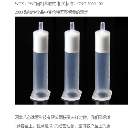
WCX / PWC固相萃取柱-相关标准：GB/T 5009.192-
2003 动物性⻝品中克伦特罗残留量的测定
河北艺心逸意科技有限公司接受来样定做，我们秉承着
“顾客至上，锐意进取”的经营理念，坚持客户至上的原