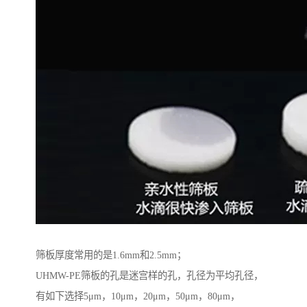
筛板厚度常用的是1.6mm和2.5mm；
UHMW-PE筛板的孔是迷宫样的孔，孔径为平均孔径，
有如下选择5μm，10μm，20μm，50μm，80μm，