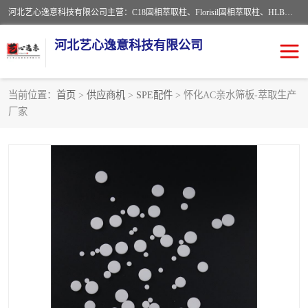
河北艺心逸意科技有限公司主营：C18固相萃取柱、Florisil固相萃取柱、HLB固相萃取柱、MCX固相萃取柱、QuEChERS、固相萃取空柱、针式过滤器 、固相萃取柱、黄曲霉毒素亲和柱。全国咨询热线：18630105913。河北艺心逸意科技有限公司接受来样定做，我们秉承着“顾客至上，锐意进取”的经营理念，坚持客户至上的原则为广大客户提供优质的服务，欢迎广大客户惠顾！免费咨询！
河北艺心逸意科技有限公司
当前位置：
首页
>
供应商机
>
SPE配件
> 怀化AC亲水筛板-萃取生产
厂家
固相萃取柱
固相萃取专用柱
离子色谱预处理柱
免疫亲和柱
QuEChERS
SPE填料
ELISA试剂盒
过滤器/滤膜
多功能净化柱
SPE配件
萃取装置
96孔板