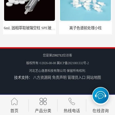
6mL 固相萃取玻璃空柱 SPE玻璃空柱
离子色谱前处理小柱​
您是第
2592712
位访客
版权所有 ©2026-08-08
冀ICP备2021001332号-2
河北艺心逸意科技有限公司
保留所有权利.
技术支持：
八方资源网
免责声明
管理员入口
网站地图
HLB固相萃取柱 PEP固相萃取柱 PLS固相萃取柱
首页
产品分类
热线电话
在线咨询