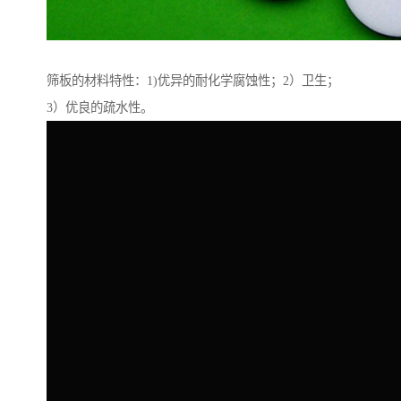
筛板的材料特性：1)优异的耐化学腐蚀性；2）卫生；
3）优良的疏水性。