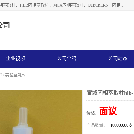
河北艺心逸意科技有限公司主营：C18固相萃取柱、Florisil固相萃取柱、HLB固相萃取柱、MCX固相萃取柱、QuEChERS、固相萃取空柱、针式过滤器 、固相萃取柱、黄曲霉毒素亲和柱。全国咨询热线：18630105913。河北艺心逸意科技有限公司接受来样定做，我们秉承着“顾客至上，锐意进取”的经营理念，坚持客户至上的原则为广大客户提供优质的服务，欢迎广大客户惠顾！免费咨询！
公司
企业视频
公司介绍
公司动态
lb-实验室耗材
宣城固相萃取柱hlb
面议
价格：
产品数量：
100000.00支