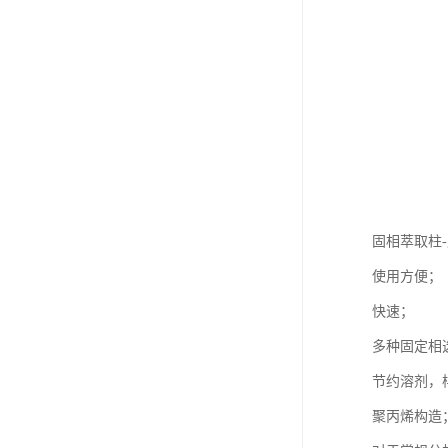
固相萃取柱
使用方便；
快速；
多种固定相
节约溶剂，
聚丙烯构造