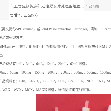
化工,食品,制药,选矿,石油,煤炭,水处理,船舶,医用,制药,冶金,纺织,其他
产品规格
售后**，正品保障
简称SPE column，或Solid Phase extraction Cartridges，简称
样品前处理装置。
萃取的核心在于填料，即吸附剂。根据吸附剂的不同，固相萃取柱可大致分
取。
品规格有1mL，3mL，6mL，12mL，20mL，60mL可选。
g，60mg，100mg，150mg，200mg，250mg，300mg，500mg，1000mg
料有：C18，C18-U, ，C8，C2，PHE，CN，PSA，NH2，SAX，SCX，Sili
 HLB, WAX，WCX，MCX，MAX等可选，详情请咨询在线客服。