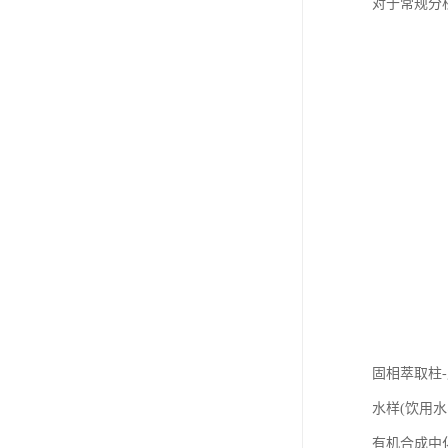
对于常规分
固相萃取柱
水样(饮用
有机合成中