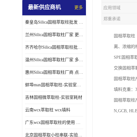
最新供应商机
更多
应用领域
郑重承诺
秦皇岛Silica固相萃取柱批发 更多请咨询
兰州Silica固相萃取柱厂家 更多请咨询
固相萃取柱（英文
离、浓缩的
齐齐哈尔Silica固相萃取柱批发 更多请咨询
SPE固相
温州Silica固相萃取柱厂家 多种规格
交换固相萃
惠州Silica固相萃取柱厂商 点击查询更多
固相萃取柱产
蚌埠max固相萃取柱-实验室耗材
填料克重：30m
吉林固相微萃取柱-实验室耗材
固相萃取柱产品填
云南wcx萃取柱 wcx填料
N,GCB,
广东wcx固相萃取柱的使用 wcx固相萃取柱通用流程
北京固相萃取小柱串联-实验室耗材