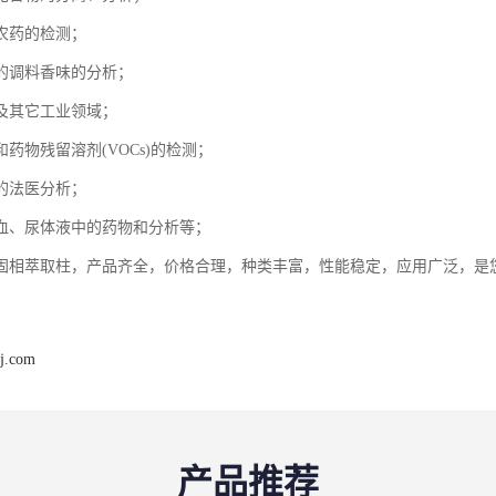
农药的检测；
的调料香味的分析；
及其它工业领域；
药物残留溶剂(VOCs)的检测；
的法医分析；
血、尿体液中的药物和分析等；
固相萃取柱，产品齐全，价格合理，种类丰富，性能稳定，应用广泛，是
j.com
产品推荐