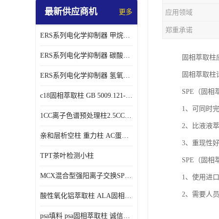
最新供应商机
更多
应用领域
郑重承诺
ERS系列电化学抑制器 甲烷磺酸体系 实验器材
ERS系列电化学抑制器 碳酸盐体系 实验科研仪器 适配离子色谱仪产品
固相萃取柱
固相萃取柱
ERS系列电化学抑制器 氢氧根体系 检测灵敏度高 适用梯度淋洗 实验耗材
SPE（固相
c18固相萃取柱 GB 5009.121-2016 spe柱
1、可同时
1CC离子色谱预处理柱2.5CC 50支/盒
2、比液液
亲和层析空柱 重力柱 AC蛋白纯化柱 蛋白层析柱
3、重现性
TPT茶叶检测小柱
SPE（固相
MCX混合型强阳离子交换SPE柱60mg/3ml
1、使用进
2、需要人
酸性氧化铝萃取柱 ALA固相萃取柱
psa填料 psa固相萃取柱 诚信经营 来电咨询