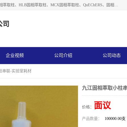
河北艺心逸意科技有限公司主营：C18固相萃取柱、Florisil固相萃取柱、HLB固相萃取柱、MCX固相萃取柱、QuEChERS、固相萃取空柱、针式过滤器 、固相萃取柱、黄曲霉毒素亲和柱。全国咨询热线：18630105913。河北艺心逸意科技有限公司接受来样定做，我们秉承着“顾客至上，锐意进取”的经营理念，坚持客户至上的原则为广大客户提供优质的服务，欢迎广大客户惠顾！免费咨询！
公司
企业视频
公司介绍
公司动态
柱串联-实验室耗材
九江固相萃取小柱串
面议
价格：
产品数量：
100000.00支