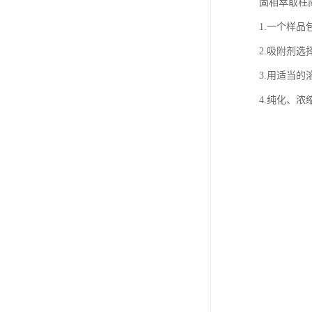
固相萃取柱
1.一个样
2.吸附剂
3.用适当
4.纯化、