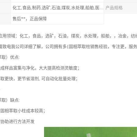
化工,食品,制药,选矿,石油,煤炭,水处理,船舶,医用,制药,冶金,纺织,其他
产品规格
售后**，正品保障
应用领域：化工，食品，选矿，石油，煤炭，水处理，船舶，，冶金，纺
请致电我公司详细了解，公司拥有多{固相萃取柱销售经验，专注更，服
萃取）优点:
完成样品富集与净化，大大提高检测灵敏度；
萃取更快，更节省溶剂, 可自动化批量处理；
好
萃取）缺点:
口固相萃取小柱成本较高；
员协助进行方法开发