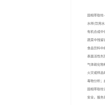
固相萃取柱
水样(饮用
有机合成中
蔬菜中残留
食品饮料中
表面活性剂
气体硫化物和
火灾或样品
毒物分析；
固相萃取柱
安全，服务