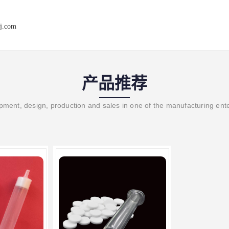
j.com
产品推荐
ment, design, production and sales in one of the manufacturing ent