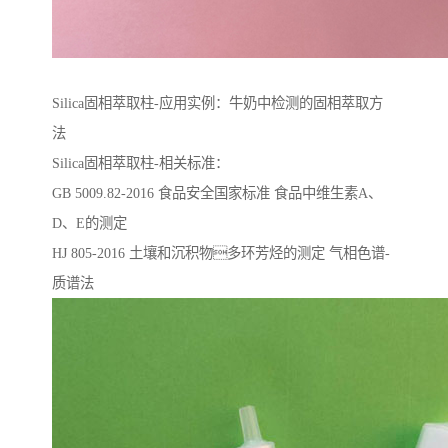
Silica固相萃取柱-应用实例：牛奶中检测的固相萃取方
法
Silica固相萃取柱-相关标准：
GB 5009.82-2016 ⻝品安全国家标准 ⻝品中维⽣素A、
D、E的测定
HJ 805-2016 ⼟壤和沉积物多环芳烃的测定 ⽓相⾊谱-
质谱法