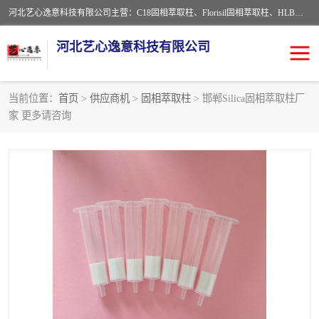
河北艺心逸意科技有限公司主营：C18固相萃取柱、Florisil固相萃取柱、HLB固相萃取柱、MCX固相萃取柱、QuEChERS、固相萃取空柱、针式过滤器 、固相萃取柱、黄曲霉毒素亲和柱。全国咨询热线：18630105913。河北艺心逸意科技有限公司接受来样定做，我们秉承着“顾客至上，锐意进取”的经营理念，坚持客户至上的原则为广大客户提供优质的服务，欢迎广大客户惠顾！免费咨询！
河北艺心逸意科技有限公司
当前位置：
首页
>
供应商机
>
固相萃取柱
> 邯郸Silica固相萃取柱厂
家 更多请咨询
固相萃取柱
固相萃取专用柱
离子色谱预处理柱
免疫亲和柱
QuEChERS
SPE填料
ELISA试剂盒
过滤器/滤膜
多功能净化柱
SPE配件
萃取装置
96孔板