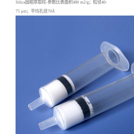
Silica固相萃取柱-参数比表面积480 m2/g；粒径40-
75 μm；平均孔径70Å