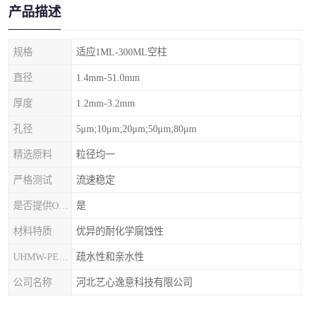
产品描述
规格
适应1ML-300ML空柱
直径
1.4mm-51.0mm
厚度
1.2mm-3.2mm
孔径
5μm;10μm;20μm;50μm;80μm
精选原料
粒径均一
严格测试
流速稳定
是否提供OEM代加工
是
材料特质
优异的耐化学腐蚀性
UHMW-PE筛板
疏水性和亲水性
公司名称
河北艺心逸意科技有限公司