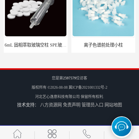
离子色谱前处理小柱​
HLB固相萃取柱 PEP固相萃取柱 PLS固相萃取柱
您是第
2597579
位访客
版权所有 ©2026-08-08
冀ICP备2021001332号-2
河北艺心逸意科技有限公司
保留所有权利.
技术支持：
八方资源网
免责声明
管理员入口
网站地图
6mL 固相萃取玻璃空柱 SPE玻璃空柱