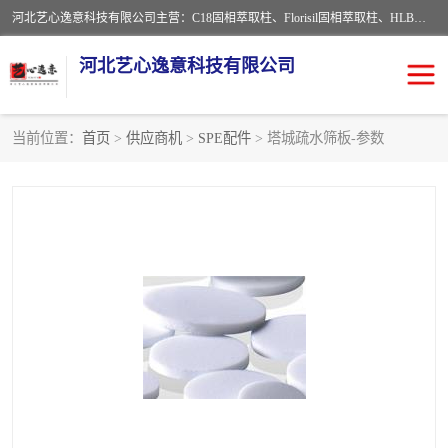
河北艺心逸意科技有限公司主营：C18固相萃取柱、Florisil固相萃取柱、HLB固相萃取柱、MCX固相萃取柱、QuEChERS、固相萃取空柱、针式过滤器 、固相萃取柱、黄曲霉毒素亲和柱。全国咨询热线：18630105913。河北艺心逸意科技有限公司接受来样定做，我们秉承着“顾客至上，锐意进取”的经营理念，坚持客户至上的原则为广大客户提供优质的服务，欢迎广大客户惠顾！免费咨询！
河北艺心逸意科技有限公司
当前位置：
首页
>
供应商机
>
SPE配件
> 塔城疏水筛板-参数
固相萃取柱
固相萃取专用柱
离子色谱预处理柱
免疫亲和柱
QuEChERS
SPE填料
ELISA试剂盒
过滤器/滤膜
多功能净化柱
SPE配件
萃取装置
96孔板