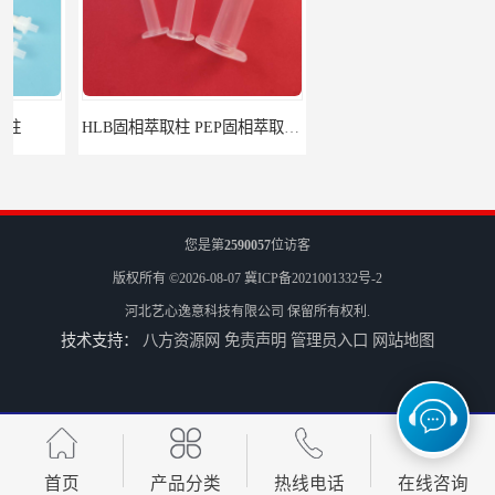
HLB固相萃取柱 PEP固相萃取柱 PLS固相萃取柱
6mL 固相萃取玻璃空柱 SPE玻璃空柱
您是第
2590057
位访客
版权所有 ©2026-08-07
冀ICP备2021001332号-2
河北艺心逸意科技有限公司
保留所有权利.
技术支持：
八方资源网
免责声明
管理员入口
网站地图
离子色谱前处理小柱​
首页
产品分类
热线电话
在线咨询