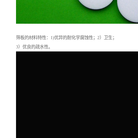
筛板的材料特性：1)优异的耐化学腐蚀性；2）卫生；
3）优良的疏水性。