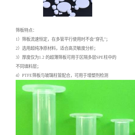
筛板特点：
1）筛板流速恒定，在多管平行使用时不会“穿孔”；
2）选用超纯净原材料，适合高灵敏度分析；
3）厚度仅为1.2 的超薄筛板可用于区隔多层SPE柱中的
不同填料层；
4）PTFE筛板与玻璃柱管配合，可用于增塑剂检测