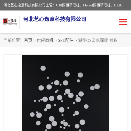
河北艺心逸意科技有限公司主营：C18固相萃取柱、Florisil固相萃取柱、HLB固相萃取柱、MCX固相萃取柱、QuEChERS、固相萃取空柱、针式过滤器 、固相萃取柱、黄曲霉毒素亲和柱。全国咨询热线：18630105913。河北艺心逸意科技有限公司接受来样定做，我们秉承着“顾客至上，锐意进取”的经营理念，坚持客户至上的原则为广大客户提供优质的服务，欢迎广大客户惠顾！免费咨询！
河北艺心逸意科技有限公司
当前位置：
首页
>
供应商机
>
SPE配件
> 湖州QS亲水筛板-参数
固相萃取柱
固相萃取专用柱
离子色谱预处理柱
免疫亲和柱
QuEChERS
SPE填料
ELISA试剂盒
过滤器/滤膜
多功能净化柱
SPE配件
萃取装置
96孔板