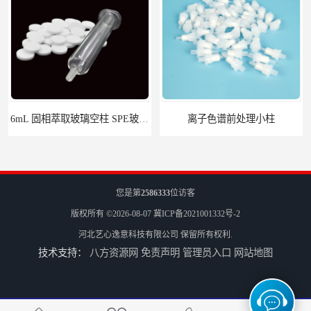
离子色谱前处理小柱​
HLB固相萃取柱 PEP固相萃取柱 PLS固相萃取柱
您是第
2586333
位访客
版权所有 ©2026-08-07
冀ICP备2021001332号-2
河北艺心逸意科技有限公司
保留所有权利.
技术支持：
八方资源网
免责声明
管理员入口
网站地图
6mL 固相萃取玻璃空柱 SPE玻璃空柱