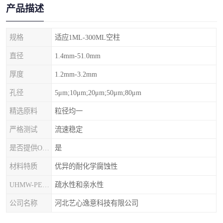
产品描述
规格
适应1ML-300ML空柱
直径
1.4mm-51.0mm
厚度
1.2mm-3.2mm
孔径
5μm;10μm;20μm;50μm;80μm
精选原料
粒径均一
严格测试
流速稳定
是否提供OEM代加工
是
材料特质
优异的耐化学腐蚀性
UHMW-PE筛板
疏水性和亲水性
公司名称
河北艺心逸意科技有限公司