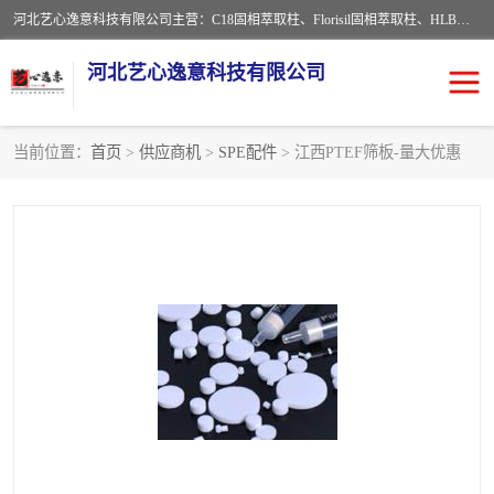
河北艺心逸意科技有限公司主营：C18固相萃取柱、Florisil固相萃取柱、HLB固相萃取柱、MCX固相萃取柱、QuEChERS、固相萃取空柱、针式过滤器 、固相萃取柱、黄曲霉毒素亲和柱。全国咨询热线：18630105913。河北艺心逸意科技有限公司接受来样定做，我们秉承着“顾客至上，锐意进取”的经营理念，坚持客户至上的原则为广大客户提供优质的服务，欢迎广大客户惠顾！免费咨询！
河北艺心逸意科技有限公司
当前位置：
首页
>
供应商机
>
SPE配件
> 江西PTEF筛板-量大优惠
固相萃取柱
固相萃取专用柱
离子色谱预处理柱
免疫亲和柱
QuEChERS
SPE填料
ELISA试剂盒
过滤器/滤膜
多功能净化柱
SPE配件
萃取装置
96孔板