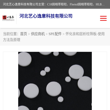
河北艺心逸意科技有限公司主营：C18固相萃取柱、Florisil固相萃取柱、HLB固相萃取柱、MCX固相萃取柱、QuEChERS、固相萃取空柱、针式过滤器 、固相萃取柱、黄曲霉毒素亲和柱。全国咨询热线：18630105913。河北艺心逸意科技有限公司接受来样定做，我们秉承着“顾客至上，锐意进取”的经营理念，坚持客户至上的原则为广大客户提供优质的服务，欢迎广大客户惠顾！免费咨询！
河北艺心逸意科技有限公司
当前位置：
首页
>
供应商机
>
SPE配件
> 怀化亲和层析柱筛板-使用
方法及原理
固相萃取柱
固相萃取专用柱
离子色谱预处理柱
免疫亲和柱
QuEChERS
SPE填料
ELISA试剂盒
过滤器/滤膜
多功能净化柱
SPE配件
萃取装置
96孔板