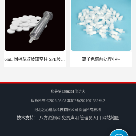
离子色谱前处理小柱​
您是第
2596261
位访客
版权所有 ©2026-08-08
冀ICP备2021001332号-2
河北艺心逸意科技有限公司
保留所有权利.
技术支持：
八方资源网
免责声明
管理员入口
网站地图
HLB固相萃取柱 PEP固相萃取柱 PLS固相萃取柱