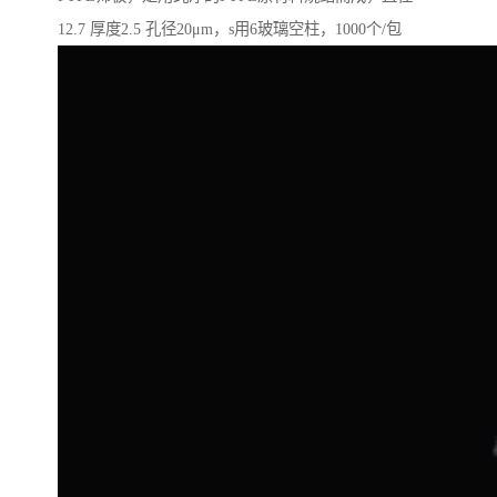
12.7 厚度2.5 孔径20μm，s用6玻璃空柱，1000个/包